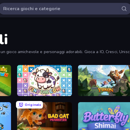
li
n un gioco amichevole e personaggi adorabili. Gioca a IO, Cresci, Unisc
Find The Cow
Yukon: Family Adventure
Originals