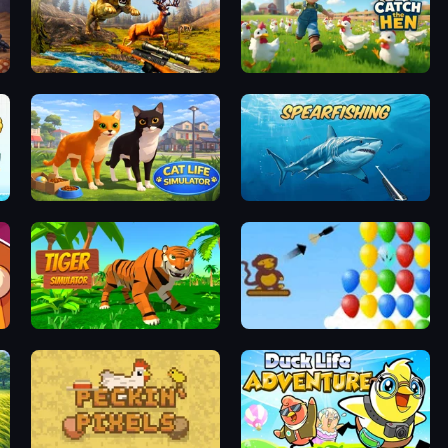
Jungle Deer Hunting
Catch the Hen
Cat Life Simulator 3D
Spearfishing
Tiger Simulator 3D
Bloons