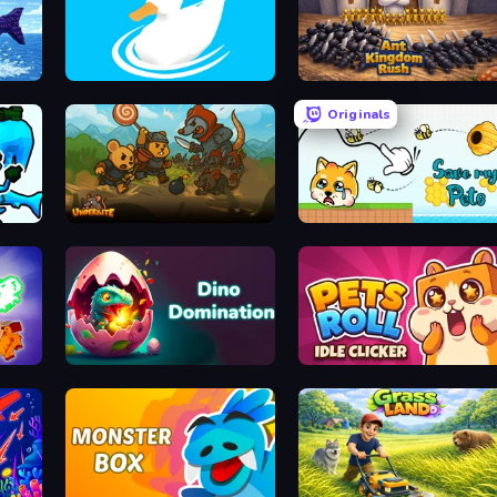
de
Ducklings
Ant Kingdom Rush
Originals
Underbite: Rat Rumble Idle War
Save My Pets
Dino Domination
Pets Roll: Idle Clicker