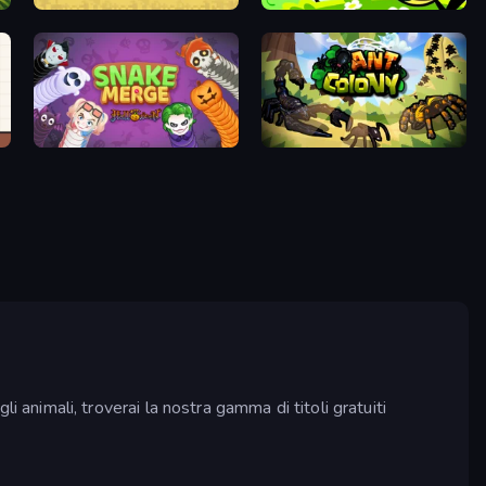
Peckin' Pixels
Duck Life: Adventure (Demo)
Snake Merge: Idle & io Zone
Ant Colony: New War
li animali, troverai la nostra gamma di titoli gratuiti