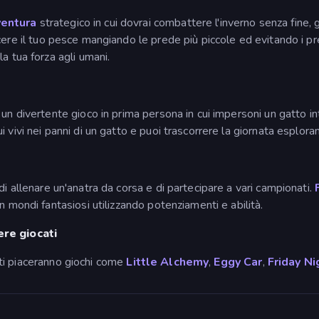
ventura
strategico in cui dovrai combattere l'inverno senza fine, g
scere il tuo pesce mangiando le prede più piccole ed evitando i pre
a tua forza agli umani.
un divertente gioco in prima persona in cui impersoni un gatto in
i vivi nei panni di un gatto e puoi trascorrere la giornata esplora
di allenare un'anatra da corsa e di partecipare a vari campionati.
n mondi fantasiosi utilizzando potenziamenti e abilità.
ere giocati
e, ti piaceranno giochi come
Little Alchemy
,
Eggy Car
,
Friday Ni