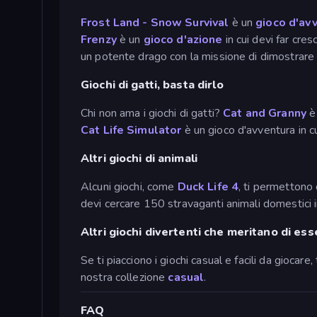
Frost Land - Snow Survival
è un
gioco d'av
Frenzy
è un
gioco d'azione
in cui devi far cre
un potente drago con la missione di dimostrare l
Giochi di gatti, basta dirlo
Chi non ama i giochi di gatti?
Cat and Granny
è 
Cat Life Simulator
è un gioco d'avventura in cu
Altri giochi di animali
Alcuni giochi, come
Duck Life 4
, ti permettono 
devi cercare 150 stravaganti animali domestici i
Altri giochi divertenti che meritano di ess
Se ti piacciono i giochi casual e facili da giocar
nostra collezione
casual
.
FAQ