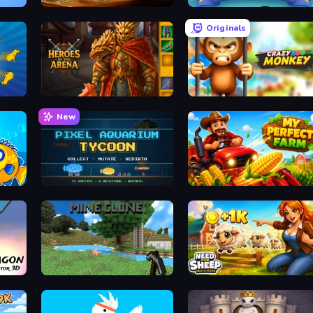
Bad Cat Prankster
Butterfly Shimai
Originals
Heroes of the Arena
Crazy Zoo Monkey
New
Pixel Aquarium Tycoon
My Perfect Farm
Mine Clone
Need for Sheep: Idle Clicker