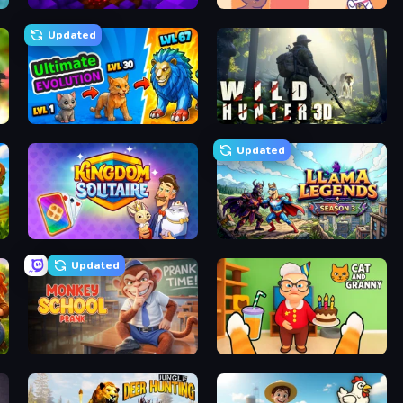
Obby: Dig Down
Neko Sliding: Cat Puzzle
Updated
Ultimate Evolution
Wild Hunter 3D
Updated
Kingdom Solitaire
Llama Legends
Updated
Monkey School Prank
Cat and Granny