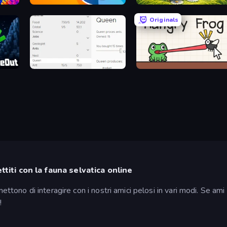
Monster Box
Grass Land
Originals
Idle Ants
Hungry Frog
ttiti con la fauna selvatica online
ettono di interagire con i nostri amici pelosi in vari modi. Se ami g
!