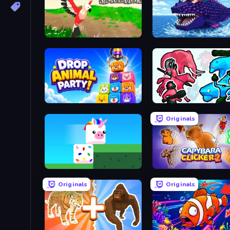
Parrot Simulator
Obby Fish Challenge: Ri
Drop Animal Party
Funny Battle Simulator 2
Originals
Stacky Bird
Capybara Clicker 2
Originals
Originals