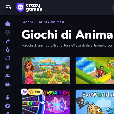
Giochi
»
Carini
»
Animali
Giochi di Anima
I giochi di animali offrono tonnellate di divertimento co
e molto altro.
The Farmers
Park Town
Top