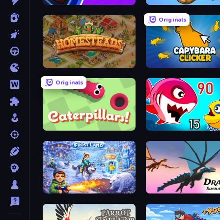
Meeland.io
EvoWorld.io (FlyOrDie.io)
Originals
Homesteads: Dream Farm
Capybara Clicker
Originals
Caterpillars
Fish Eat Getting Big
Frost Land - Snow Survival
Dragon Simulator 3D