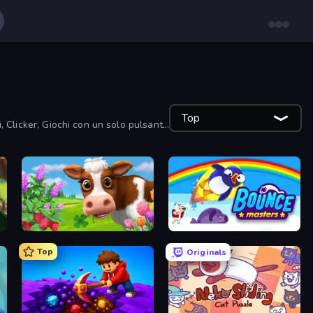
Top
i, Clicker, Giochi con un solo pulsante
Country Life Meadows
Bouncemasters
Top
Originals