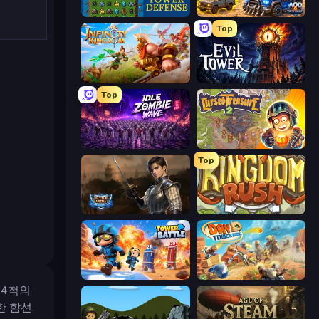
Tower Swap
AOD - Art Of Defense
Top
Infinity Kingdom
Evil Tower
Top
Idle Zombie Wave: Survivors
Cursed Treasure 2
Top
Battle Arena
Kingdom Rush
Tower Battle
Day D Tower Rush
 4척의
한 함선