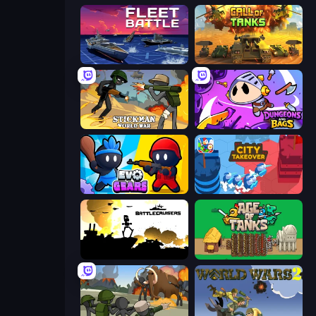
Fleet Battle
Call of Tanks
Stickman World War
Dungeons and Bags
Evo Gears
City Takeover
Battlecruisers
Age of Tanks Warriors: TD War