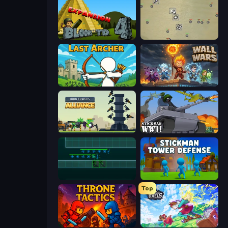
Bloons Tower Defense 4 Expansion
Desktop Tower Defense
Last Archer
Wall Wars
Iron Towers Alliance
Stickman WW2
Vector TD
Stickman Tower Defense Idle 3D
Top
Throne Tactics
Kingdom of Pixels