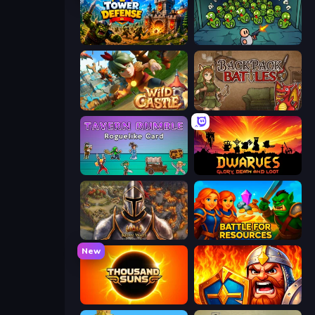
Tower Defense
Base Defence
Wild Castle TD: Grow Empire
Backpack Battles
Tavern Rumble: Roguelike Card
Dwarves: Glory, Death, and Loot
Khan Wars
Battle for Resources
New
Thousand Suns
WarLink: Crown & Clash