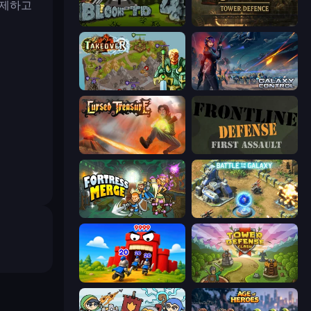
해제하고
Bloons Tower Defense 4
Age of Steam Tower Defence
Takeover
Galaxy Control: 3D Strategy
Cursed Treasure
Frontline Defense
Fortress Merge
Battle for the Galaxy
TimeWarriors
Tower Defense Clash