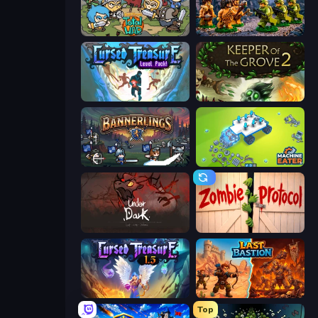
Raid Heroes: Total War
Age of Heroes
Cursed Treasure Level Pack
Keeper of the Grove 2
Bannerlings
Machine Eater
UnderDark: Defense
Zombie Protocol
Cursed Treasure 1.5
Last Bastion
Top