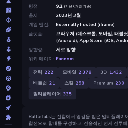
평점
9.2
(
지난 6개월 기준
)
출시
2023년 3월
게임 엔진
Externally hosted (iframe)
플랫폼
브라우저 (데스크톱, 모바일, 태블릿),
(Android), App Store (iOS, Andr
방향성
세로 방향
위키 페이지
Fandom
전략
222
모바일
2,378
3D
1,432
배틀쉽
21
스킬
258
Premium
230
멀티플레이어
335
BattleTabs는 전함에서 영감을 받은 멀티플레
함선으로 함대를 구성하고, 전술적인 턴제 전투에