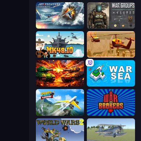
Jet Fighter Airplane Racing
War Groups
Mk48.io
Seek and Destroy
War Machine Clash
War Sea
Crazy Plane Landing
War Brokers