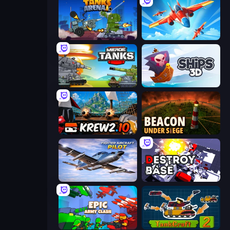
Tanks Arena io: Craft & Combat
Pilot Royale: Battlegrounds
Merge Master Tanks: Tank Wars
Ships 3D
Krew.io
Beacon Under Siege
Fighter Aircraft Pilot
Destroy Base
Epic Army Clash
TankCraft 2