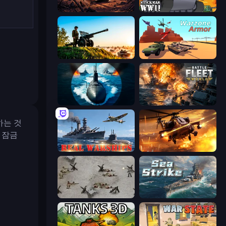
Iron Legion
Stickman WW2
Artillery Vs Tanks
Warzone Armor
Ships Battlefield 3D
Battle Fleet World
하는 것
 잠금
Real Warships
Heli Military Base
Warfare 1944
Sea Strike