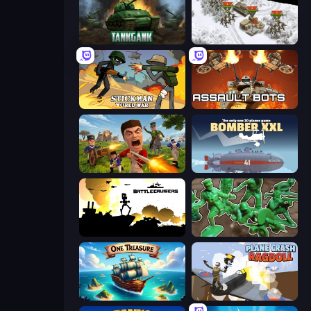
Tankgank
1941 Frozen Front
Stickman World War
Assault Bots
Redcoats.io
Bomber XXL
Battlecruisers
Soldiers - Capture and Control!
One Treasure
Plane Crash Ragdoll Simulator