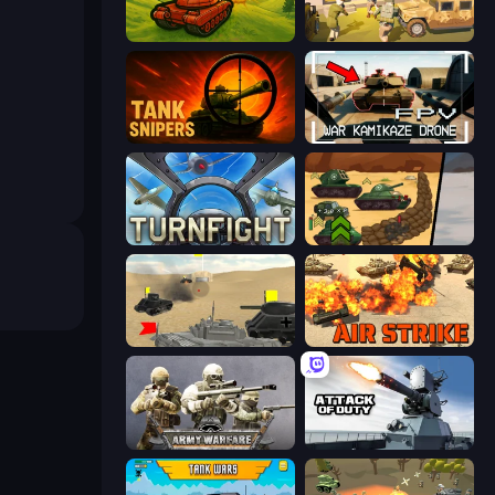
Tanks 3D
War State IO: Conquer Battles
Tank Snipers
FPV War Kamikaze Drone
Turnfight
Tank Battle: War Commander
Tanks Battlefield: Desert
Air Strike
Army Warfare
Attack of Duty