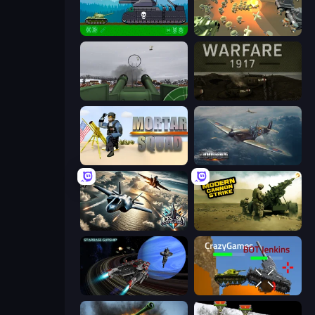
Tanks 2D: Tank Wars
WW1 Battle Simulator
Flakmeister
Warfare 1917
Mortar Squad
Dogfight
Aces of the Sky: Epic Dogfights
Modern Cannon Strike
Starbase Gunship
Plated Glory