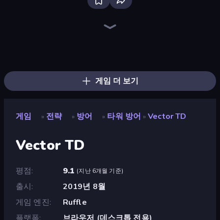
Bloxd.io
Ragdoll Archers
EvoWars.io
Piece of Cake: Merge and Bake
Veck.io
Racing Limits
Traffic Rider
Mahjongg Solitaire
Screw Out: Bolts and Nuts
Words of Wonders
Piles of Mahjong
Designville: Merge & Design
Miniblox
Space Waves
Stickman Clash
SkillWarz
Fortzone Battle Royale
Arrow Escape
게임 더 보기
게임
전략
방어
타워 방어
Vector TD
»
»
»
»
Vector TD
평점
9.1
(
지난 6개월 기준
)
출시
2019년 8월
게임 엔진
Ruffle
플랫폼
브라우저 (데스크톱 전용)