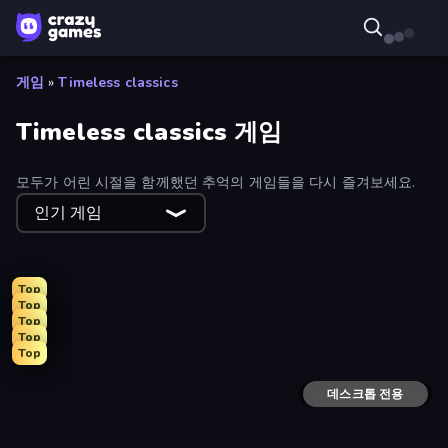
게임
»
Timeless classics
Timeless classics 게임
모두가 어린 시절을 함께했던 추억의 게임들을 다시 즐겨보세요.
인기 게임
Top
Top
Top
Top
Top
Mini Golf Club
Super Bowling Mania
Connect 4 Online Multiplayer
Puzzle Block Master
Table Tennis World Tour
Moto X3M
Daily Solitaire Challenge
Sand Blocks
Hearts: Classic
Domino Duel
Basketball Skills
Hangman
Snake Clash.io
Cursed Treasure 2
Snakes and Ladders
Checkers & Draughts Multiplayer
Bubble Trouble
Friday Night Funkin'
데스크톱 전용