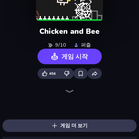
Chicken and Bee
9/10
퍼즐
게임 시작
456
Super Billy Boy
Geometry Game
Stacky Bird
Super Oliver World
Adventure Jumper
Crazy Sheep
Speed Dash
Glitch
Baby Chicco Adventures
Go Escape
Hyper Cube Challenge
Ninja Parkour Multiplayer
Ringo Starfish
Wave Dash: Geometry Arrow
Viscous Ventures
Steve's World
Rodha
Electron Dash
게임 더 보기