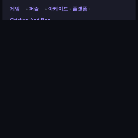
게임
퍼즐
아케이드
플랫폼
»
»
»
»
Chicken And Bee
Chicken and Bee
평점
9.0
(
지난 6개월 기준
)
출시
2023년 7월
게임 엔진
Unity 2021
플랫폼
브라우저 (데스크톱, 모바일, 태블릿),
CrazyGames 앱 (Android)
방향성
가로 방향
퍼즐
566
모바일
2,357
픽셀
210
피하기
225
2D
935
장애물
215