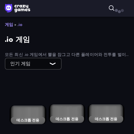
게임
»
.io
.io 게임
모든 최신 .io 게임에서 뿔을 잠그고 다른 플레이어와 전투를 벌이
세요. Slither.io와 같은 오리지널 타이틀과 로켓 봇 로얄, 픽셀 워페
인기 게임
어, 쉘 쇼커스, 스매시 카트와 같은 새로운 .io 게임을 즐겨보세요.
Prison Escape.io
Krew.io
Snake Clash.io
Simply Prop Hunt
Cubes 2048 Royale
Pikto.fun
Worm Hunt
Voxiom.io
EpicBallz.io
DuckPark.io
Netquel
SeaDragons.io
EmberQuest.io
WarCall.io
Knife.io
GoKarts.io
Copter.io
BrutalMania.io (Brutal Mania)
SlitherCraft.io
Overtide.io
Voxorp
SimplyUp.io
King.io World War
Eternal Siege
Cubox.io
Ducklings
MergeDuel.io
Digworm.io
Boom Cell
Dragon.io
Chompers.io
Space.io
Egg Folks Multiplayer
Sugar Rush
Fish IO
Car Clash 2
Vortex.io
Hand Spinner IO 3D
Goober Royale
Push.io
Nugget Royale
Lurkers.io
Goober Shot
Dashers.io
Archers Battle
War Brokers
Bump.io
Agents.io
Rocket Bot Royale
LOLBeans io
Yohoho.io
Tanky.io
Dragon Joust (.io)
지원되지 않는 장치
데스크톱 전용
Openfront
Shell Shockers
데스크톱 전용
데스크톱 전용
Snake.io
데스크톱 전용
Turnfight
데스크톱 전용
Skribbl.io
데스크톱 전용
Plunder - Online Pirate Battle
데스크톱 전용
Agar.io
데스크톱 전용
cowz.io
BladeBlast.io
데스크톱 전용
CrazySteve.io
데스크톱 전용
데스크톱 전용
Tzared
데스크톱 전용
CleanUp.IO
데스크톱 전용
Worms.io
BladeOrbit.io
데스크톱 전용
데스크톱 전용
Snowball.io
데스크톱 전용
DashCraft.io
데스크톱 전용
BLOCOPS
데스크톱 전용
OvO.io
데스크톱 전용
MineEnergy2
데스크톱 전용
Tanko.io
데스크톱 전용
Shootup.io
데스크톱 전용
Tankgank
데스크톱 전용
Adversator
Mageclash.io
데스크톱 전용
데스크톱 전용
Balloons.io
데스크톱 전용
Krakax
데스크톱 전용
Blitz Tanks
MegamodGames
데스크톱 전용
데스크톱 전용
Blubble.io