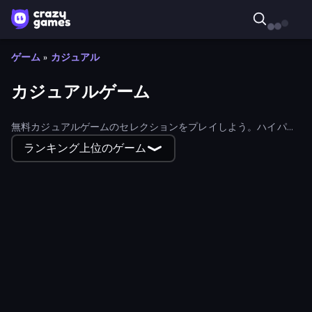
ゲーム
»
カジュアル
カジュアルゲーム
無料カジュアルゲームのセレクションをプレイしよう。ハイパー
カジュアルからハイブリッドカジュアルゲームまで、あらゆるカ
ランキング上位のゲーム
ジュアルゲームが見つかる。
Electron Dash
Killstreak 3D Shooter
Find The Pets
Obby Parkour Race: Multiplayer
Snow Rider 3D
Blade Merge
Mahjong Titans
Street Food Simulator
Kingdom Solitaire
Obby Cards: The Legend Hunt
Herobrine vs Monster School
Emoji Archer - Shooting Emoji
Sushi Break Dash
Giant Rush!
Ghost Dorm
World Conqueror
Shovel 3D
putt.day
Jetpack Jump
Crazy Roll 3D
Cat Escape
Ludo Star League
Rumble Heroes
Dino Domination
Epic Army Clash
Slice It All!
Flipper Dunk 3D
Horror Room: Scary Hotel Tycoon
Smash Badminton
Ship Ramp Jumping
Virtual Online Piano
Mind Controller
Unscrew Drop: Satisfying Puzzle
Ellie's Recipe: Dubai Chocolate Bar
Crazy Dummy Swing Multiplayer
Yacht