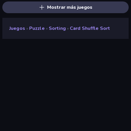
Mostrar más juegos
Juegos
Puzzle
Sorting
Card Shuffle Sort
»
»
»
Card Shuffle Sort
Clasificación
8,4
(
según los últimos 6 meses
)
Publicado en
agosto de 2024
Última actualización
mayo de 2025
Motor de juego
Unity 2022
Plataformas
Navegador (escritorio, móvil,
tableta), App Store (iOS,
Android)
Orientación
Retrato