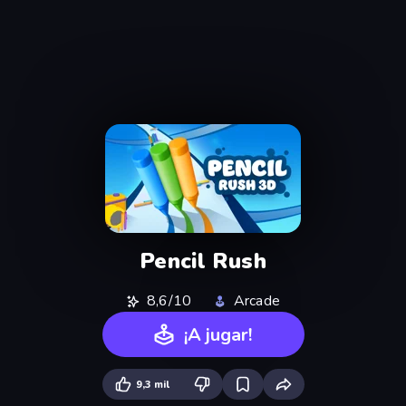
Pencil Rush
8,6/10
Arcade
¡A jugar!
9,3 mil