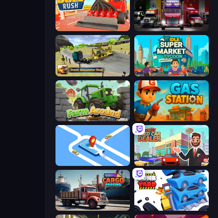
Gold Rush
Big Euro Truck Driving
Truck Simulator Real
Idle Supermarket Tycoon
Farm Around
Gas Station
Drive Taxi
Used Car Dealer Tycoon
Cargo Truck Parking
Junkyard Sim