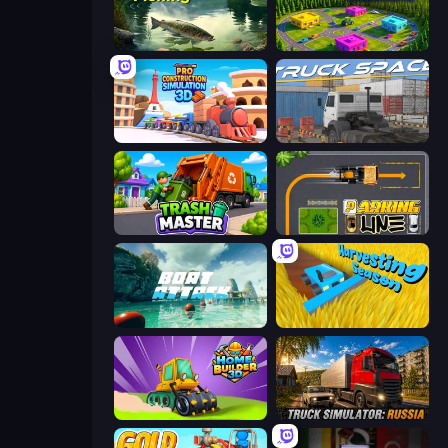
Real Fishing Simulator
Traffic Architect
Pro Construction: Simulation 3D
Truck Space
Trash Master
Parking Line
Boat Attack
Harvesting Season
Home Builder 3D
Truck Simulator: Russia