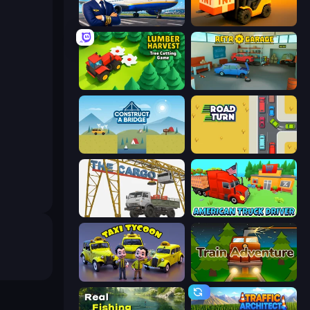
Idle Airport Tycoon
Heavy Duty: Vehicle Zone
Lumber Harvest: Tree Cutting Game
Retro Garage
Construct a Bridge
Road Turn
The Cargo
American Truck Driver
Taxi Tycoon: Idle Business
Train Adventure