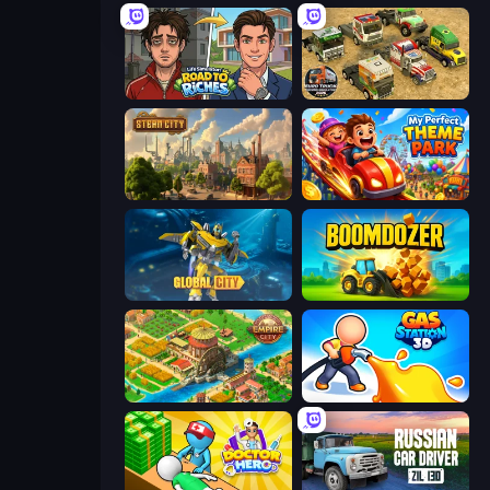
Life Simulator: Road to Riches
Euro Truck Driving Simulator 2025
Steam City
My Perfect Theme Park
Global City
Boomdozer
Empire City
Gas Station 3D