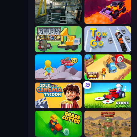
Kamaz Truck Driver
Sand King
Debris Collector
Tow N Go
Road Master 3D
Lumberjack 3D Simulator
Idle Cinema Tycoon
Stone Grass: Mowing Simulator
Grass Cutter: Mowing Simulator
Army Base Of America