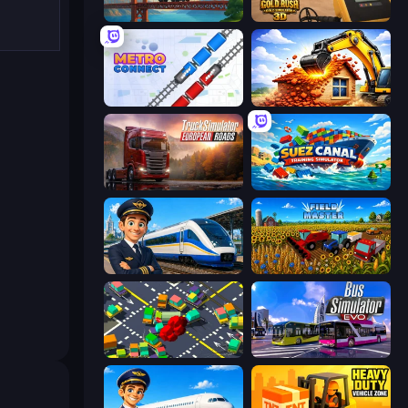
Bridge Builder
Gold Rush: Gold Simulator 3D
Metro Connect
City Constructor
Truck Simulator: European Roads
Suez Canal Training Simulator
Idle Train Empire Tycoon
Field Master
Slightly Annoying Traffic
Bus Simulator: EVO