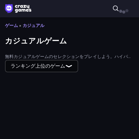
ゲーム
»
カジュアル
カジュアルゲーム
無料カジュアルゲームのセレクションをプレイしよう。ハイパー
カジュアルからハイブリッドカジュアルゲームまで、あらゆるカ
ランキング上位のゲーム
ジュアルゲームが見つかる。
Merge Team Tactics
Find the Vampire
Grass Cutter: Mowing Simulator
Cannon Balls 3D
Supermarket Simulator: Desert
Idle Idle Gamedev
Nail Salon
Superhero Race!
Burger Cafe
The Waitress
Mancala Classic
Love Archer
Uncle Hit: Punch the Dummy
Animal DNA Run
Bartender The Right Mix
Kick Loser
Spa Empire
Ant Kingdom Rush
Mine Idle Clicker
Pencil Rush
Obby Tycoon Build the City
Perfect Piano
Rainbow Friends Survivors
Hydraulic Press 2D ASMR
Dalgona Candy Honeycomb Cookie
Robby: Many Games
Store Manager
Hearts: Classic
Papa's Freezeria
Northern Merge
Zombie Derby: Pixel Survival
Planet Smash Destruction
Sand Blocks
Dessert Maker
Screamals
Hyper Wave Challenge