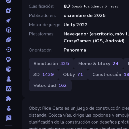
Clasificación
8,7
(
según los últimos 6 meses
)
Publicado en
diciembre de 2025
Motor de juego
Unity 2022
Plataformas
Navegador (escritorio, móvil,
CrazyGames (iOS, Android)
Orientación
Panorama
Simulación
425
Meme & bloxy
24
3D
1429
Obby
71
Construcción
1
Velocidad
162
Obby: Ride Carts es un juego de construcción crea
distancia. Coloca vías, dirige las opciones y emp
planificación de la construcción con desafíos práct
ambición mientras conviertes unos simples raíles 