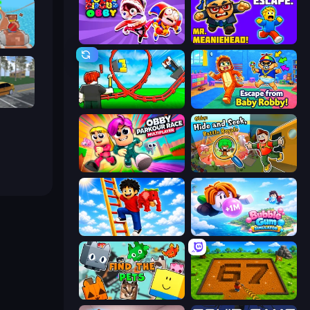
Digital Circus: Obby
School Escape: Mr. MeanieHead!
Cart
Obby: Car Crash Sandbox
Build a Rollercoaster: Simulator
Escape From Baby Robby!
Obby Parkour Race: Multiplayer
Obby: Hide and Seek, Battle Royale
Ladder to Brainhot: Climb
Bubble Gum Simulator
Find The Pets
Obby: Dig Brainrots