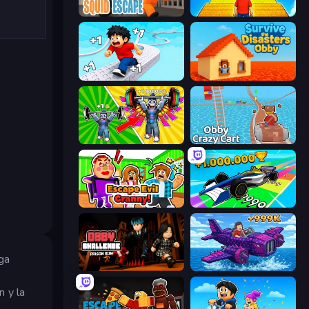
Obby World: Squid Escape
Obby: +1 Jump per Click
Speed per Click: Obby
Survive the Disasters: Obby
Obby: Gym Simulator, Escape
Obby: Crazy Cart
Escape Evil Granny!
Obby Car Challenge: Drive
rga
Obby Challenge: Prison Run
Obby Plane Power Challenge: Fly
n y la