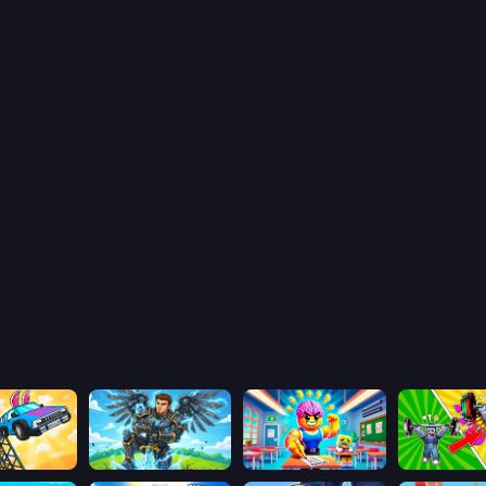
Obby: The Royal Race
Obby: Pull a Sword
Obby: Dumb or Genius IQ Test