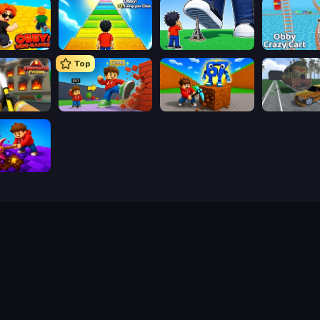
ni-Games
Obby: +1 Jump per Click
Obby: Click and Grow
Obby: Crazy 
Top
Obby: Firefighter Tycoon
Obby: +1 Click Wall Breaker
Obby: Break Rocks For Brainrots
ig Down