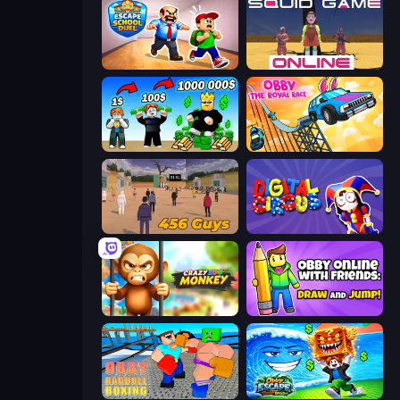
Escape School Duel
El Juego del Calamar Online
Obby Tycoon Build the City
Obby: The Royal Race
456 Guys
Digital Circus: Parkour Game
Crazy Zoo Monkey
Obby With Friends: Draw and Jump
Obby: Ragdoll Boxing
Obby Escape from Tsunami Brainrot