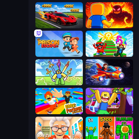
Obby: +1 Speed Car Escape
Obby: Legendary Dragon
Prison Escape.io
Run and Jump for Brainrot
Obby vs Brainrot
Obby Space Challenge: Starships
Obby: Parkour with Ragdoll
Robbie: Game Challenges