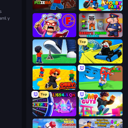
Escape From Pizzeria
Obby Party Multiplayer
s
ril y
Escape From School: Angry Teacher!
Barry's Prison Escape!
Top
Obby: Click and Grow
Cart Ride Danger Mount
Obby: Mini-Games
Escape Tsunami for Brainrots!
Top
Meeland.io
Jump Guys