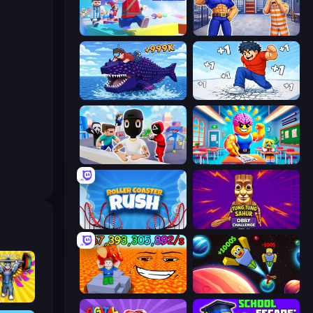
Mega Parkour: Obby Escape Run
Escape From Mr.Meawing's Prison!
Obby Fish Challenge: Ride
Break a Skyscraper
Mr. Dude: Online Multiverse Challenge
Obby: Dumb or Genius IQ Test
Roller Coaster Rush
Tung Tung Sahur: Obby Challenge
Escape Lava for Brainrots!
Obby: +1 to Spaceflight Altitude
Obby: Gym Simulator, Escape