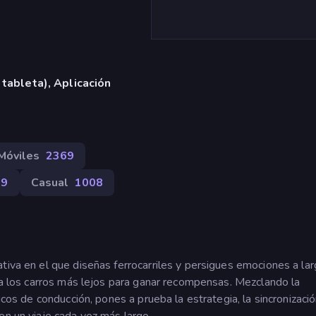
 tableta), Aplicación
Móviles
2369
89
Casual
1008
tiva en el que diseñas ferrocarriles y persigues emociones a la
uja los carros más lejos para ganar recompensas. Mezclando la
icos de conducción, pones a prueba la estrategia, la sincronizació
en un viaje cada vez más largo.