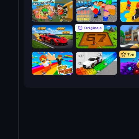
Obby: Hide and Seek, Battle Royale
Obby: Ragdoll Boxing
Obby: Mi
Originals
Obby: +1 Speed Car Escape
Obby: Dig Brainrots
Top
Obby: Parkour with Ragdoll
Obby: Supercar Race on Keyboard
Obby: D