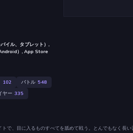
バイル、タブレット）,
ndroid）, App Store
物
102
バトル
548
イヤー
335
ファイトで、目に入るものすべてを舐めて戦う。とんでもなく長い