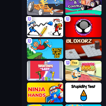
Draw Crash Race
Merge & Construct
Doodle Smash
Splatmans
Crazy Flips 3D
Bloxorz
Top
Who Dies Last?
Sweety Ludo
Ninja Hands
Stupidity Test