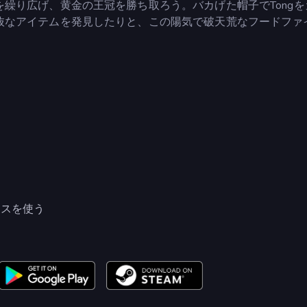
繰り広げ、黄金の王冠を勝ち取ろう。バカげた帽子でTongを
抜なアイテムを発見したりと、この陽気で破天荒なフードファ
ースを使う