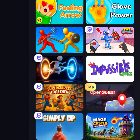
Feeling Arrow
Glove Power
Epic Sword Battle! Fight in Arena
TNT Bomber
Portal Escape
The Impossible Quiz
Top
Supermarket Together
OpenGuessr - Geo Guessing
SimplyUp.io
Mage Castle Idle Defense