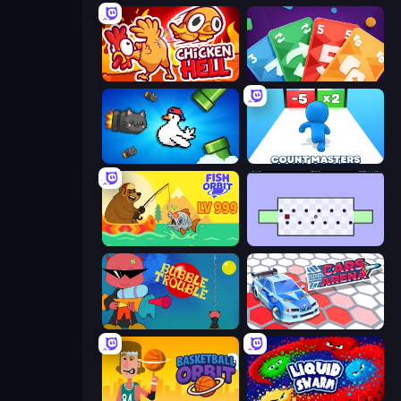
Chicken Hell
Foono Online Multiplayer
Honk
Count Masters: Stickman Games
Fish Orbit
World's Hardest Game
Bubble Trouble
Cars Arena