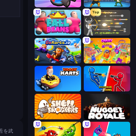
Smash Karts
Clash of Memes
Top
Fall Beans
Ragdoll Archers
GoKarts.io
Crazy Guys
Krash Karts
Stickman and Guns
Shell Shockers
Nugget Royale
舌を武