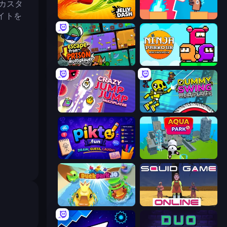
カスタ
イトを
Jelly Dash
Boom Slingers ReBoom
Escape From Prison Multiplayer
Ninja Parkour Multiplayer
Crazy Jump Jump Multiplayer
Crazy Dummy Swing Multiplayer
Pikto.fun
Aquapark.io
DuckPark.io
Squid Game Online