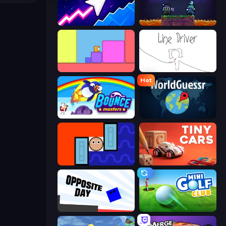
Space Waves
Duo
Level EATEN!
Line Driver
Hot
Bouncemasters
WorldGuessr Free GeoGuessr
Lava and Aqua
Tiny Cars
Opposite Day
Mini Golf Club