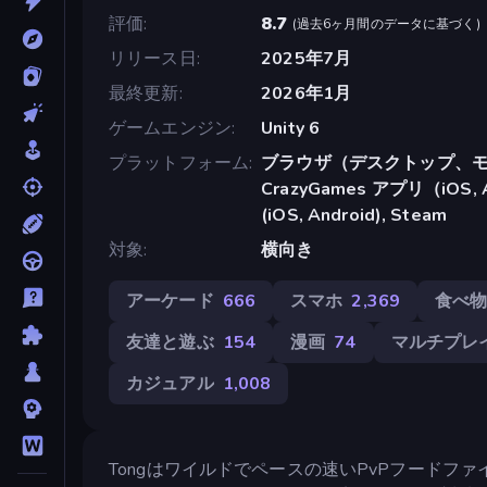
評価
8.7
(
過去6ヶ月間のデータに基づく
)
リリース日
2025年7月
最終更新
2026年1月
ゲームエンジン
Unity 6
プラットフォーム
ブラウザ（デスクトップ、モ
CrazyGames アプリ（iOS, A
(iOS, Android), Steam
対象
横向き
アーケード
666
スマホ
2,369
食べ
友達と遊ぶ
154
漫画
74
マルチプレ
カジュアル
1,008
Tongはワイルドでペースの速いPvPフード