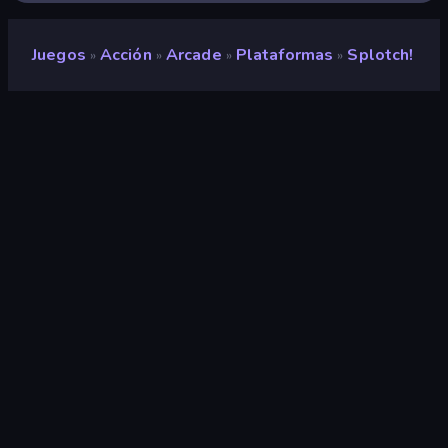
Juegos
Acción
Arcade
Plataformas
Splotch!
»
»
»
»
Splotch!
Desarrollador
supernice.games
Clasificación
8,8
(
según los últimos 6 meses
)
Publicado en
octubre de 2025
Última actualización
octubre de 2025
Motor de juego
HTML5
Plataformas
Navegador (escritorio, móvil,
tableta), Aplicación
CrazyGames (iOS, Android)
Orientación
Panorama