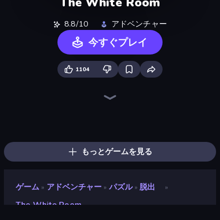
The White Room
8.8/10
アドベンチャー
今すぐプレイ
1104
Elevator Room Escape
Paint Room Escape
Game Cafe Escape
The White Room 2
Space Museum Escape
Machine Room Escape
Mirror Room Escape
Vault Room Escape
Video Studio Escape
Design House Escape
Bathroom Escape
House Escape: Office
Puzzle Room Escape
The White Room 3
Escape or Die
Escape or Die 4
Kitchen Escape
Escape or Die 2
もっとゲームを見る
ゲーム
アドベンチャー
パズル
脱出
»
»
»
»
The White Room