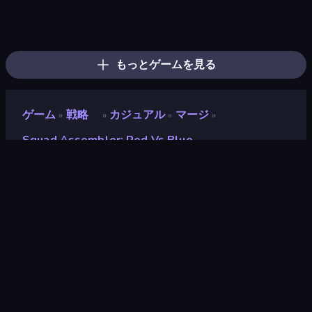
Tower Swap
TimeWarriors
City Takeover
Battle Arena
Tower Battle
Age of Heroes
AOD - Art Of Defense
Idle Zombie Wave: Survivors
WarLink: Crown & Clash
Craft and Battle
Throne Tactics
Machine Eater
Raid Heroes: Total War
Fall of the King
Last Bastion
Fortress Merge
Age Of Arms
Takeover
もっとゲームを見る
ゲーム
戦略
カジュアル
マージ
»
»
»
»
Squad Assembler: Red Vs Blue
Squad Assembler: Red vs
Blue
開発者
Square Dino
評価
9.0
(
過去6ヶ月間のデータに基づく
)
リリース日
2024年11月
最終更新
2025年8月