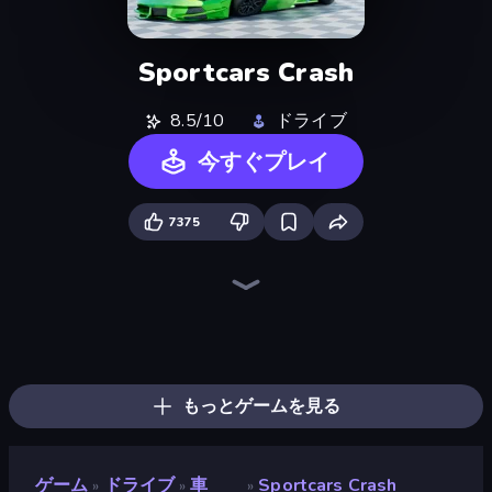
Sportcars Crash
8.5/10
ドライブ
今すぐプレイ
7375
Madness Cars Destroy
Turbo Cars: Pipe Stunts
Mega Ramp Car Stunt
Sky Riders
Drift Escape
Obstacle Race: Destroying Simulator!
Toy Rider
PolyTrack
Car Flip!
Drift Arena
Drift.io
BMG: Ragdoll Playground
Deadly Rally
Stunt Paradise
DriveOff
Jet Rush
Slingshot Stunt Driver & Sport
Mad Pursuit
もっとゲームを見る
ゲーム
ドライブ
車
Sportcars Crash
»
»
»