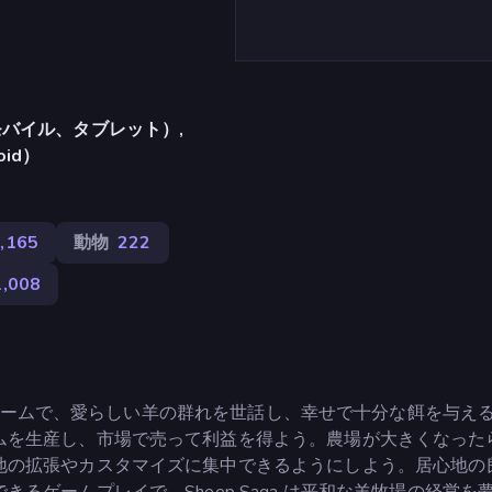
バイル、タブレット）,
oid）
,165
動物
222
1,008
ションゲームで、愛らしい羊の群れを世話し、幸せで十分な餌を与え
ムを生産し、市場で売って利益を得よう。農場が大きくなった
地の拡張やカスタマイズに集中できるようにしよう。居心地の
るゲームプレイで、Sheep Saga は平和な羊牧場の経営を