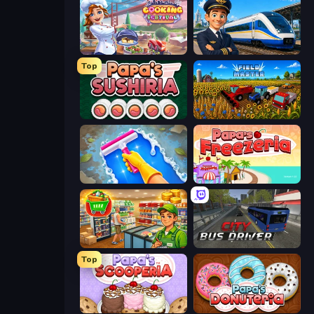
Cooking Festival
Idle Train Empire Tycoon
Top
Papa's Sushiria
Field Master
Hotel Rush: Merge Story
Papa's Freezeria
Supermarket Simulator: Desert
City Bus Driver
Top
Papa's Scooperia
Papa's Donuteria