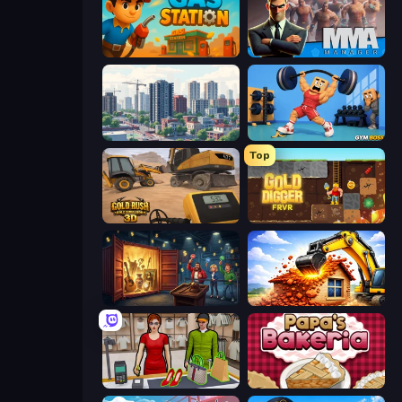
Gas Station
MMA Manager 2
SuperCity 3D
Gym Boss
Top
Gold Rush: Gold Simulator 3D
Gold Digger FRVR
Container Auction
City Constructor
Shop Master 3D
Papa's Bakeria