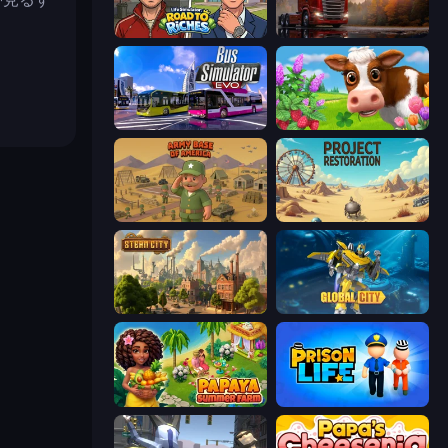
Life Simulator: Road to Riches
Truck Simulator: European Roads
Bus Simulator: EVO
Country Life Meadows
Army Base Of America
Project Restoration
Steam City
Global City
Papaya Summer Farm
Prison Life