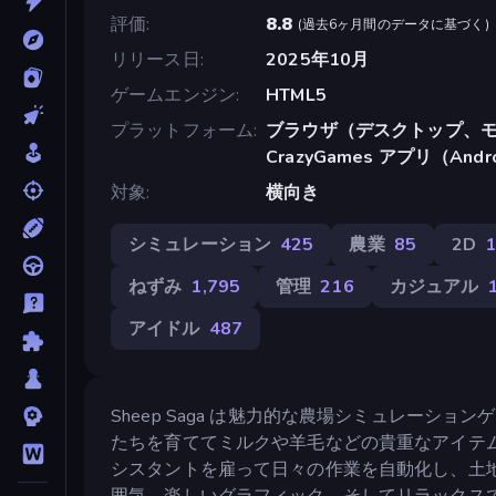
評価
8.8
(
過去6ヶ月間のデータに基づく
)
リリース日
2025年10月
ゲームエンジン
HTML5
プラットフォーム
ブラウザ（デスクトップ、モ
CrazyGames アプリ（Andr
対象
横向き
シミュレーション
425
農業
85
2D
1
ねずみ
1,795
管理
216
カジュアル
アイドル
487
Sheep Saga は魅力的な農場シミュレー
たちを育ててミルクや羊毛などの貴重なアイテ
シスタントを雇って日々の作業を自動化し、土
囲気、楽しいグラフィック、そしてリラックスでき