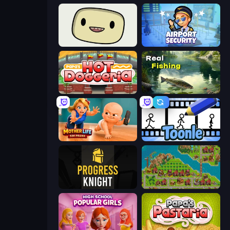
SuperWEIRD
Airport Security
Papa's Hot Doggeria
Real Fishing Simulator
Mother Life Simulator: Prank
Toonle
Progress Knight
City Idle