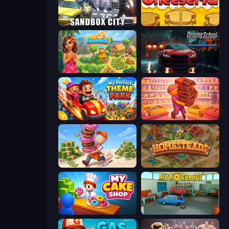
Sandbox City
Papa's Cheeseria
The Farmers
Driving School Simulator
My Perfect Theme Park
Candy Packing Store
Donut Place
Homesteads: Dream Farm
My Cake Shop
Retro Garage