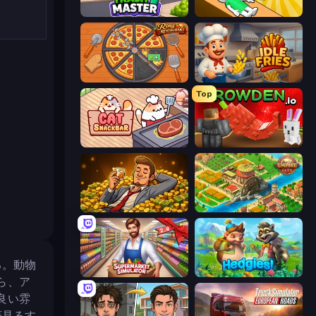
Trash Master
Doctor Hero
Ring Restaurant
Idle Fries
Top
Cat Snack Bar
Grow A Garden | Growden.io
Idle Billionaire Tycoon
Empire City
る。動物
Supermarket Simulator: Store Manager
Hedgies
ら、ア
良い雰
夢見るす