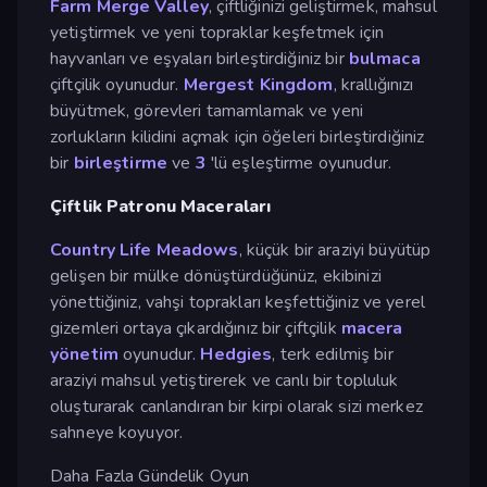
Farm Merge Valley
, çiftliğinizi geliştirmek, mahsul
yetiştirmek ve yeni topraklar keşfetmek için
hayvanları ve eşyaları birleştirdiğiniz bir
bulmaca
çiftçilik oyunudur.
Mergest Kingdom
, krallığınızı
büyütmek, görevleri tamamlamak ve yeni
zorlukların kilidini açmak için öğeleri birleştirdiğiniz
bir
birleştirme
ve
3
'lü eşleştirme oyunudur.
Çiftlik Patronu Maceraları
Country Life Meadows
, küçük bir araziyi büyütüp
gelişen bir mülke dönüştürdüğünüz, ekibinizi
yönettiğiniz, vahşi toprakları keşfettiğiniz ve yerel
gizemleri ortaya çıkardığınız bir çiftçilik
macera
yönetim
oyunudur.
Hedgies
, terk edilmiş bir
araziyi mahsul yetiştirerek ve canlı bir topluluk
oluşturarak canlandıran bir kirpi olarak sizi merkez
sahneye koyuyor.
Daha Fazla Gündelik Oyun