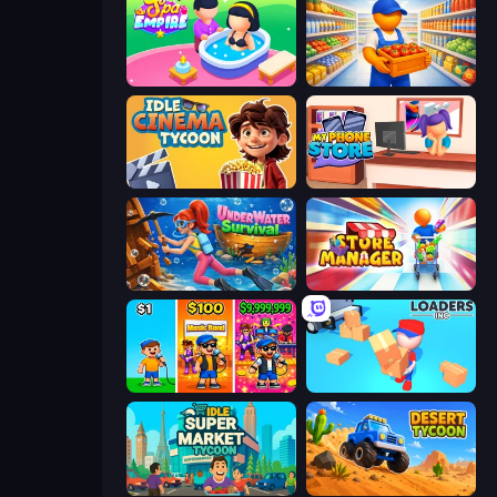
Spa Empire
Supermarket Manager
Idle Cinema Tycoon
My Phone Store
Underwater Survival
Store Manager
Music Band
Loaders Inc
Idle Supermarket Tycoon
Desert Tycoon