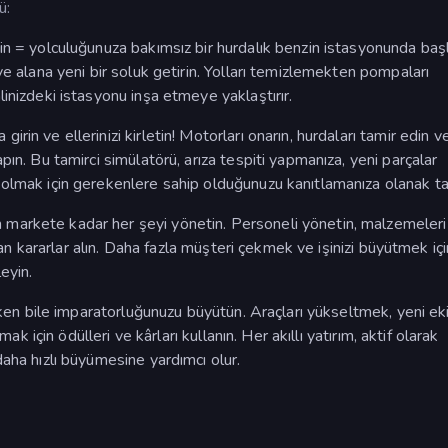
ü:
in = yolculuğunuza bakımsız bir hurdalık benzin istasyonunda başl
e alana yeni bir soluk getirin. Yolları temizlemekten pompaları
inizdeki istasyonu inşa etmeye yaklaştırır.
rin ve ellerinizi kirletin! Motorları onarın, hurdaları tamir edin v
ın. Bu tamirci simülatörü, arıza tespiti yapmanıza, yeni parçalar
olmak için gerekenlere sahip olduğunuzu kanıtlamanıza olanak tan
markete kadar her şeyi yönetin. Personeli yönetin, malzemeleri
ıran kararlar alın. Daha fazla müşteri çekmek ve işinizi büyütmek iç
eyin.
şıyken bile imparatorluğunuzu büyütün. Araçları yükseltmek, yeni e
ak için ödülleri ve kârları kullanın. Her akıllı yatırım, aktif olarak
aha hızlı büyümesine yardımcı olur.