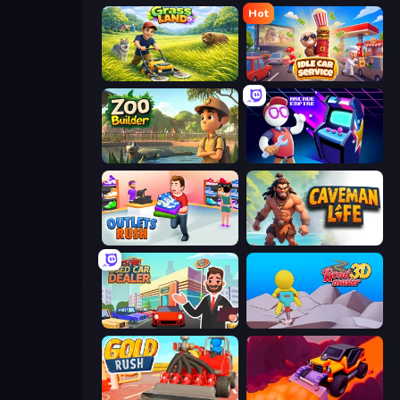
Hot
Grass Land
Idle Car Service: Tycoon
Zoo Builder
Arcade Empire
Outlets Rush
Caveman Life
Used Car Dealer Tycoon
Road Master 3D