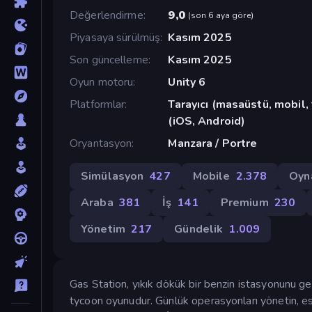
Değerlendirme
9,0
(
son 6 aya göre
)
Piyasaya sürülmüş
Kasım 2025
Son güncelleme
Kasım 2025
Oyun motoru
Unity 6
Platformlar
Tarayıcı (masaüstü, mobil,
(iOS, Android)
Oryantasyon
Manzara / Portre
Simülasyon
427
Mobile
2.378
Oyna
Araba
381
İş
141
Premium
230
Yönetim
217
Gündelik
1.009
Gas Station, yıkık dökük bir benzin istasyonunu gel
tycoon oyunudur. Günlük operasyonları yönetin, eski 