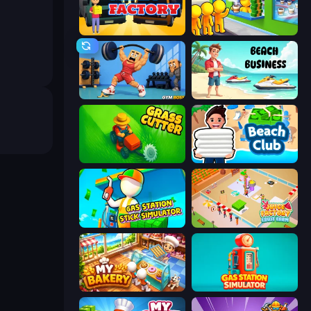
Mega Factory
Coffee Idle
Gym Boss
Beach Business
Grass Cutter: Mowing Simulator
Beach Club
Gas Station - Stick Simulator
Juice Factory - Fruit Farm
My bakery
Gas Station Simulator