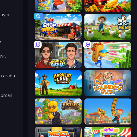
Furniture Master: Idle Tycoon
My Perfect Farm
ayın.
Shop Rush 3D
Catch the Hen
e
ır.
Life Simulator: Road to Riches
Supermarket Empire
in araba
kipman
Harvest Land Tycoon
Laundry Rush
The Hustler
Burger Life