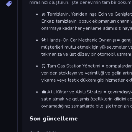
mirasınızı oluşturun. İşte deneyimin tam bir döküm
🧽 Temizleyin, Yeniden İnşa Edin ve Genişlet
Enkazı temizleyin, bozuk ekipmanları onarın v
onarmaya kadar her yenileme adımı sizi hayal
🛠️ Hands-On Car Mechanic Oynanışı = garaja gi
müşterileri mutlu etmek için yükseltmeler yap
takmanıza ve üst düzey bir otomobil uzmanı 
🛒 Tam Gas Station Yönetimi = pompalardan 
yeniden stoklayın ve verimliliği ve geliri art
yıkama veya lastik dükkanı gibi hizmetler ekl
💼 Atıl Kârlar ve Akıllı Strateji = çevrimdı
satın almak ve gelişmiş özelliklerin kilidini açm
oynamadığınız zamanlarda bile işletmenizin d
Son güncelleme