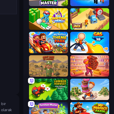
Trash Master
Prison Life
Doctor Hero
Lumberjack 3D Simulator
My Perfect Theme Park
Gas Station 3D
Army Base Of America
Candy Packing Store
Lumber Harvest: Tree Cutting Game
Donut Place
 bir
i olarak