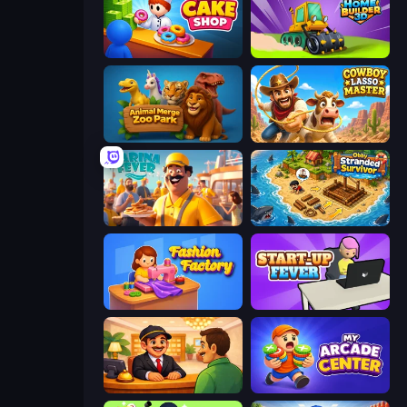
My Cake Shop
Home Builder 3D
Animal Merge Zoo Park
Cowboy Lasso Master
Marina Fever Tycoon
Obby Stranded Survivor
Fashion Factory
StartUp Fever
Idle Hotel Empire Tycoon
My Arcade Center