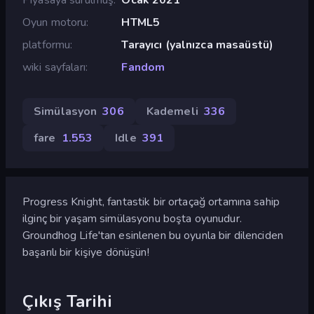
Oyun motoru
HTML5
platformu
Tarayıcı (yalnızca masaüstü)
wiki sayfaları
Fandom
Simülasyon
306
Kademeli
336
fare
1.553
Idle
391
Progress Knight, fantastik bir ortaçağ ortamına sahip
ilginç bir yaşam simülasyonu boşta oyunudur.
Groundhog Life'tan esinlenen bu oyunla bir dilenciden
başarılı bir kişiye dönüşün!
Çıkış Tarihi