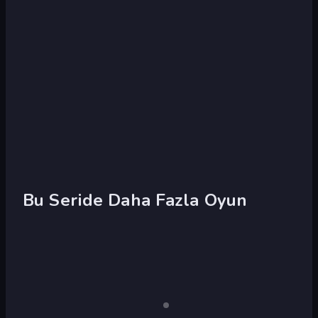
Bu Seride Daha Fazla Oyun
Papa's
Papa
Yalnızca