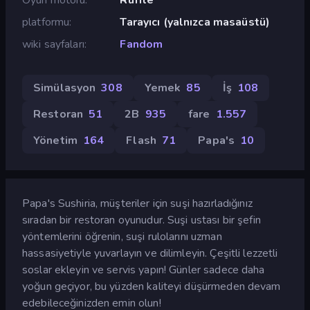
platformu
Tarayıcı (yalnızca masaüstü)
wiki sayfaları
Fandom
Simülasyon
308
Yemek
85
İş
108
Restoran
51
2B
935
fare
1.557
Yönetim
164
Flash
71
Papa's
10
Papa's Sushiria, müşteriler için suşi hazırladığınız
sıradan bir restoran oyunudur. Suşi ustası bir şefin
yöntemlerini öğrenin, suşi rulolarını uzman
hassasiyetiyle yuvarlayın ve dilimleyin. Çeşitli lezzetli
soslar ekleyin ve servis yapın! Günler sadece daha
yoğun geçiyor, bu yüzden kaliteyi düşürmeden devam
edebileceğinizden emin olun!