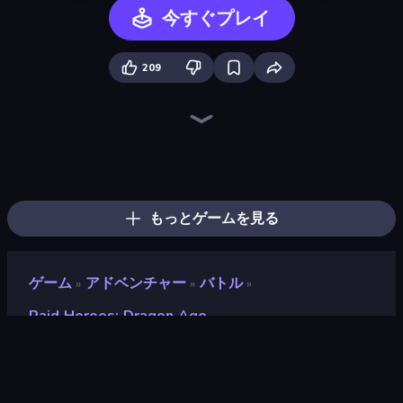
今すぐプレイ
209
Heroes Assemble
Dig out of Prison
Magic World
Legend of Hero
Goddess Connect
AFK Dungeon: Idle Action RPG
Idle Saga
Arcath Tales
Knight Hero Adventure Idle RPG
Realm Traveler
Rise Hero
Knight Hero 2 Revenge Idle RPG
Firestone – Idle Clicker Online RPG
Spirit Wars
Chronicles of Slayer
Skillfite.io
Divine Clash
OneBit Adventure
もっとゲームを見る
ゲーム
アドベンチャー
バトル
»
»
»
Raid Heroes: Dragon Age
Raid Heroes: Dragon Age