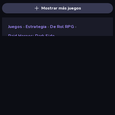
Mostrar más juegos
Juegos
Estrategia
De Rol RPG
»
»
»
Raid Heroes: Dark Side
Raid Heroes: Dark Side
Desarrollador
PERSONA•GAMES
Clasificación
8,5
(
según los últimos 6 meses
)
Publicado en
octubre de 2025
Última actualización
enero de 2026
Motor de juego
HTML5
Plataforma
Navegador (escritorio, móvil,
tableta)