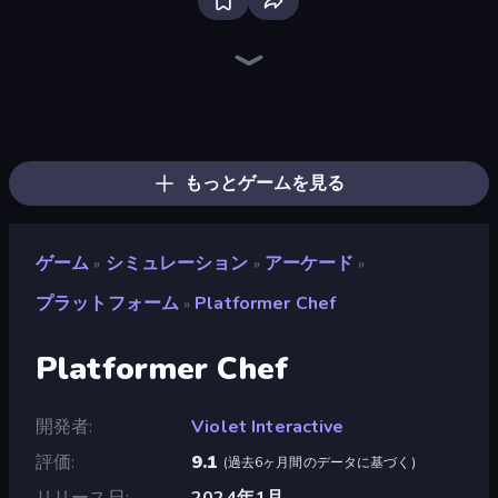
Bloxd.io
Ragdoll Archers
EvoWars.io
Veck.io
Piece of Cake: Merge and Bake
Racing Limits
Traffic Rider
Mahjongg Solitaire
Screw Out: Bolts and Nuts
Words of Wonders
Piles of Mahjong
Designville: Merge & Design
Miniblox
Space Waves
Stickman Clash
SkillWarz
Fortzone Battle Royale
Arrow Escape
もっとゲームを見る
ゲーム
シミュレーション
アーケード
»
»
»
プラットフォーム
Platformer Chef
»
Platformer Chef
開発者
Violet Interactive
評価
9.1
(
過去6ヶ月間のデータに基づく
)
リリース日
2024年1月