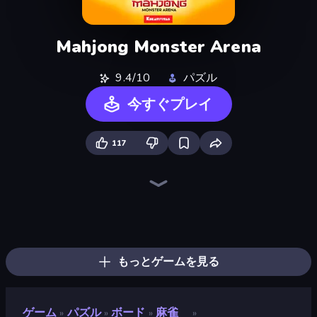
Mahjong Monster Arena
9.4/10
パズル
今すぐプレイ
117
Piles of Mahjong
Skydom
Screw Out: Bolts and Nuts
Arrow Escape
Piece of Cake: Merge and Bake
Skydom: Reforged
Mahjongg Solitaire
Yarn Fever! Unravel Puzzle
Goods Triple Match 3D
Pixel Blast
Mahjong Puzzle: Tile Match
Match Arena
Arrow Escape: Puzzle
Hexa Sort
Color Water Sort 3D
Candy Riddles
Match Masters
Butterfly Shimai
もっとゲームを見る
ゲーム
パズル
ボード
麻雀
»
»
»
»