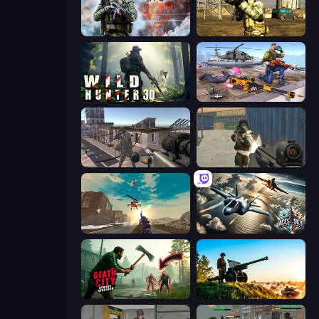
Command Strike FPS
Mountain Operation
Wild Hunter 3D
FPS Commando Gun Shooting Game
Mad Boss
Masked Forces
Grandfather Road Chase: Shooter
Aces of the Sky: Epic Dogfights
Death City Zombie Invasion
Artillery Vs Tanks