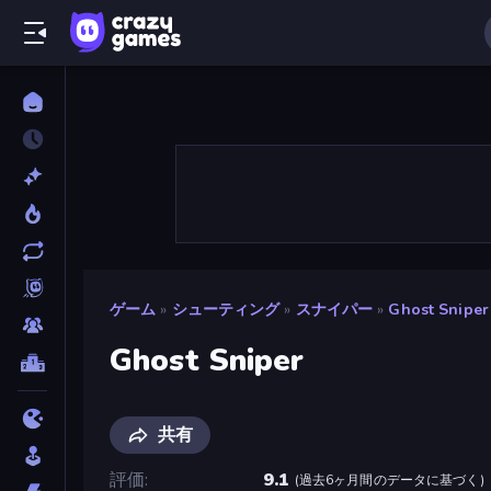
ゲーム
»
シューティング
»
スナイパー
»
Ghost Sniper
Ghost Sniper
共有
評価
9.1
(
過去6ヶ月間のデータに基づく
)