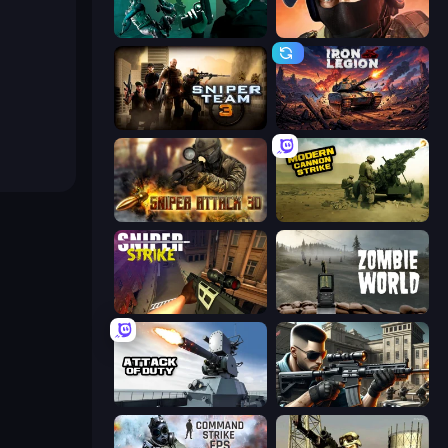
Take Actions
Bullet Force
Sniper Team 3
Iron Legion
Sniper Attack 3D: Shooting War
Modern Cannon Strike
Sniper Strike
Zombie World
Attack of Duty
Sure Shot