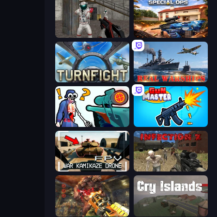
Battle Area
Special Ops: GO
Turnfight
Real Warships
Sniper Shot: Bullet Time
Gun Master 3D
FPV War Kamikaze Drone
Infection Z
Cemetery Warrior 4
Cry Islands