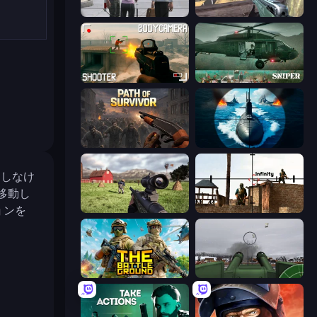
Sniper Assassin - Government Agent
Sniper Mission
BodyCamera Shooter
SNIPER
Path of Survivor
Ships Battlefield 3D
除しなけ
移動し
ョンを
Dead Zed
Lethal Sniper 3D: Army Soldier
The Battleground
Flakmeister