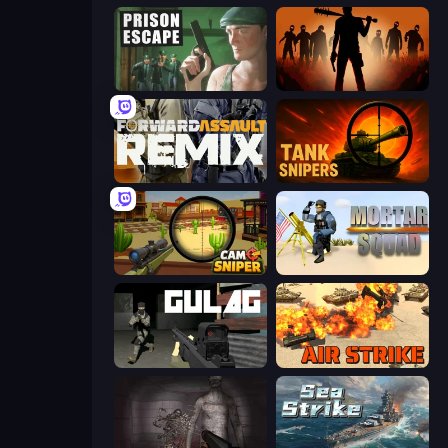
Prison Escape
Deads on the Road
Forward Assault Remix
Tank Snipers
Camo Sniper
Mortar Squad
Gulag
Air Strike