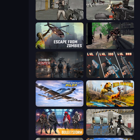
Warfare Area
Masked Forces: Zombie Survival
Escape from Zombies
Sudden Attack
Zombie Hunter
The Range 3D
Fighter Aircraft Pilot
Jungle Deer Hunting
Bulletstorm
Bullet Fury 2