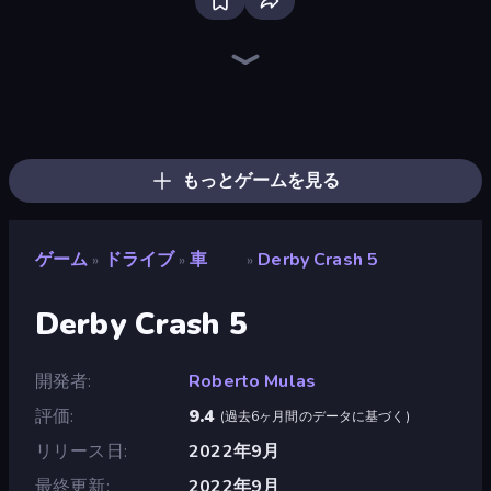
Racing Limits
Real Car Driving
Deadly Rally
Hustle & Drift in ZIL
Traffic Rider
Obby: Car Crash Sandbox
Ramp Car VS Police: CHASE
Madness Cars Destroy
Case Simulator: Cars
Racing: Online!
BMG: Ragdoll Playground
Crash Skill Racing
Deadly Descent
Free Rally
Desert Rally
Rally Racer Dirt
PolyTrack
Drive Quest
もっとゲームを見る
ゲーム
ドライブ
車
Derby Crash 5
»
»
»
Derby Crash 5
開発者
Roberto Mulas
評価
9.4
(
過去6ヶ月間のデータに基づく
)
リリース日
2022年9月
最終更新
2022年9月