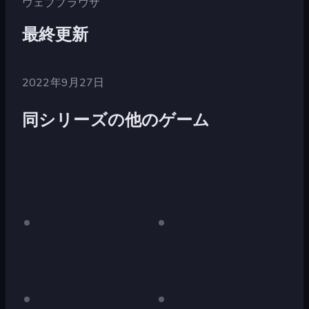
ウェブブラウザ
最終更新
2022年9月27日
同シリーズの他のゲーム
Derby
デ
Derby
デ
ス
ス
Crash
Crash
ク
ク
2
ト
ト
ッ
ッ
プ
プ
専
専
Derby
デ
Derby
デ