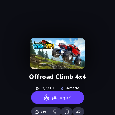
Offroad Climb 4x4
8,2/10
Arcade
¡A jugar!
956