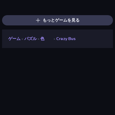
Parking Jam
Car OUT! Jam Parking Puzzle
Sushi Puzzle
Tangle Master
Arrow Escape
Find Sort Match - Puzzle
Screw Out: Bolts and Nuts
Yarn Fever! Unravel Puzzle
Color Water Sort 3D
Tap 3D Wood Block Away
Goods Triple Match 3D
Threads Car Escape 3D
Box It Up
ParkingLot Rescue
Arrow Escape: Puzzle
Pull the Pin
Sort Parking
Pixel Blast
もっとゲームを見る
ゲーム
パズル
色
Crazy Bus
»
»
»
Crazy Bus
評価
8.8
(
過去6ヶ月間のデータに基づく
)
リリース日
2025年2月
ゲームエンジン
Unity 2022
プラットフォーム
ブラウザ（デスクトップ、モバイ
ル、タブレット）, CrazyGames
アプリ（Android）
対象
縦向き