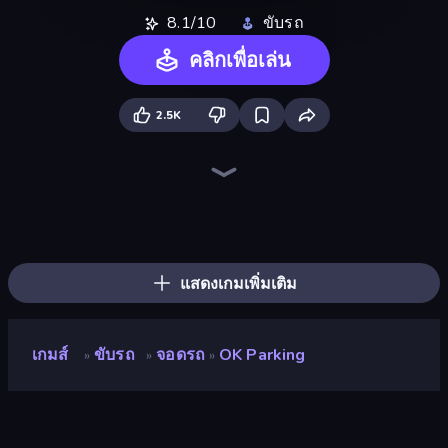
8.1/10
ขับรถ
คลิกเพื่อเล่น
2.5K
Parking Space
Truck Simulator: European Roads
Time to Park
Truck Simulator: Russia
Hustle & Drift in ZIL
Bus Simulator: EVO
Real Car Driving
Real Car Parking
Pizza Car
Obby: Car Crash Sandbox
Real Drive 3D Parking Games
Retro Garage
Deadly Rally
Taxi Driver: Master
Taxi Rush
Decorate My BMW M5
Traffic Loop
Free Rally
แสดงเกมเพิ่มเติม
เกมส์
ขับรถ
จอดรถ
OK Parking
»
»
»
OK Parking