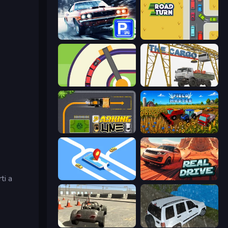
Real Car Parking
Road Turn
Crazy Train Snake
The Cargo
Parking Line
Field Master
ti a
Drive Taxi
Real Drive 3D Parking Games
Free Rally
Offroad Prado Mountain Hill Climbing