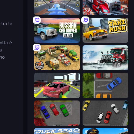
Moto Racing Club
Just Park It 12
 tra le
Russian Car Driver ZIL 130
Taxi Rush
olta è
a
eno
Euro Truck Driving Simulator 2025
Snow Plow Truck
Garage Parking
Parking Space
OK Parking
Time to Park