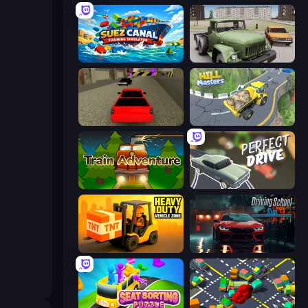
Suez Canal Training Simulator
Truck Driver Easy Road
Speed Brazil
Hill Masters
Train Adventure
Perfect Drive
Heavy Duty: Vehicle Zone
Driving School Simulator