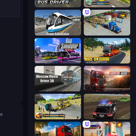
City Bus Driver
Bus Simulator Real
Tram Simulator
Offroad Cargo Transport Truck
Bus Simulator: EVO
Bus Driving Simulator
Moscow Metro Driver 3D
Truck Simulator: European Roads
La
Truck Simulator Real
POLICE Chase Simulator