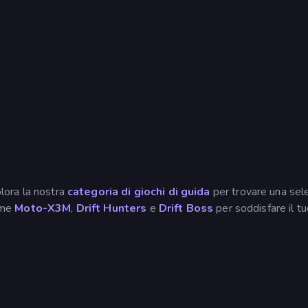
plora la nostra
categoria di giochi di guida
per trovare una sel
come
Moto-X3M
,
Drift Hunters
e
Drift Boss
per soddisfare il t