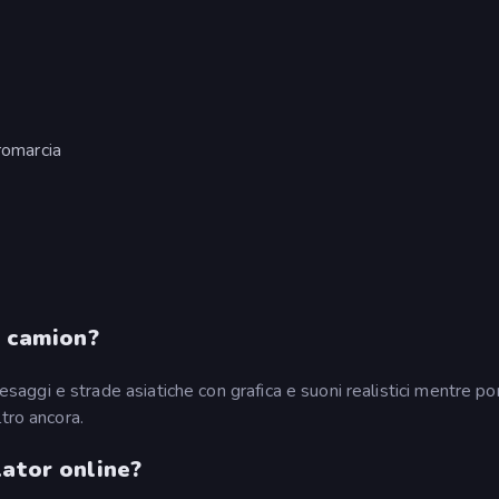
tromarcia
i camion?
saggi e strade asiatiche con grafica e suoni realistici mentre por
tro ancora.
lator online?