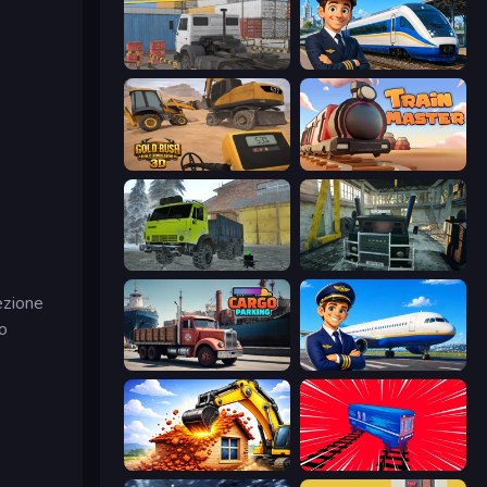
Truck Space
Idle Train Empire Tycoon
Gold Rush: Gold Simulator 3D
Train Master
Taiga Car Driver
Kamaz Truck Driver
ezione
uo
Cargo Truck Parking
Idle Airport Tycoon
City Constructor
Train Drift