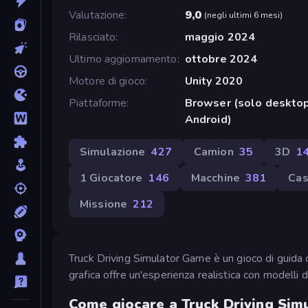
Valutazione
9,0
(
negli ultimi 6 mesi
)
Rilasciato
maggio 2024
Ultimo aggiornamento
ottobre 2024
Motore di gioco
Unity 2020
Piattaforme
Browser (solo desktop
Android)
Simulazione
427
Camion
35
3D
1
1 Giocatore
146
Macchine
381
Cas
Missione
212
Truck Driving Simulator Game è un gioco di guida ch
grafica offre un'esperienza realistica con modelli d
Come giocare a Truck Driving Si