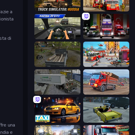
Truck Simulator: Russia
Fire Truck Driving School
razie a
ionista
sta di
Racing in City
Big Euro Truck Driving
Russian Delivery Club Baikal
Fireman 2024
Russian Kamaz Truck Driver
Cargo Truck Driver Simulator
Taxi Driver: Master
Freak Taxi Simulator
ffre una
India e