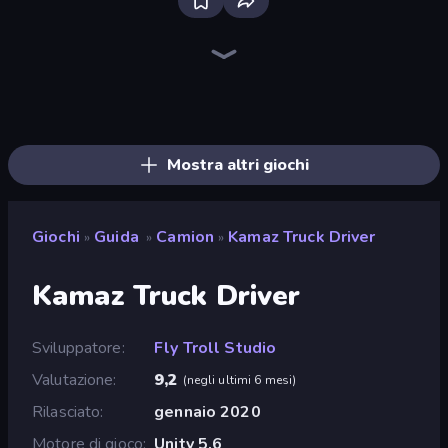
Bloxd.io
Ragdoll Archers
EvoWars.io
Piece of Cake: Merge and Bake
Veck.io
Traffic Rider
Racing Limits
Mahjongg Solitaire
Screw Out: Bolts and Nuts
Words of Wonders
Piles of Mahjong
Designville: Merge & Design
Space Waves
Miniblox
SkillWarz
Stickman Clash
Fortzone Battle Royale
Arrow Escape
Mostra altri giochi
Giochi
Guida
Camion
Kamaz Truck Driver
»
»
»
Kamaz Truck Driver
Sviluppatore
Fly Troll Studio
Valutazione
9,2
(
negli ultimi 6 mesi
)
Rilasciato
gennaio 2020
Motore di gioco
Unity 5.6