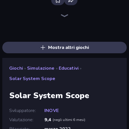
Bloxd.io
Ragdoll Archers
EvoWars.io
Veck.io
Piece of Cake: Merge and Bake
Racing Limits
Traffic Rider
Mahjongg Solitaire
Screw Out: Bolts and Nuts
Words of Wonders
Piles of Mahjong
Stickman Clash
Miniblox
Designville: Merge & Design
Space Waves
SkillWarz
Fortzone Battle Royale
Arrow Escape
Mostra altri giochi
Giochi
Simulazione
Educativi
»
»
»
Solar System Scope
Solar System Scope
Sviluppatore
INOVE
Valutazione
9,4
(
negli ultimi 6 mesi
)
Rilasciato
marzo 2022