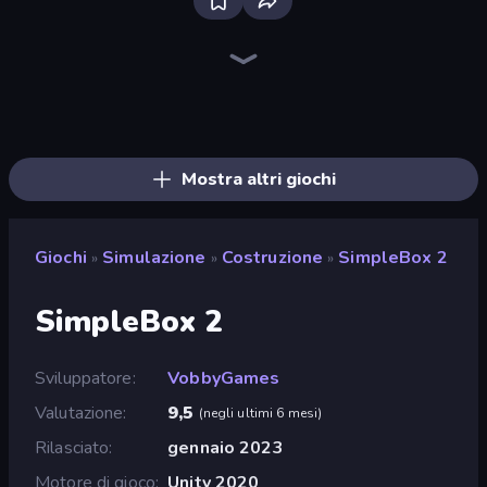
Bus Simulator: EVO
Driving School Simulator
Grow A Garden | Growden.io
Bad Cat Prankster
Felon Play: Ragdoll Sandbox
Truck Simulator: European Roads
Container Auction
High School Popular Girls
Sandbox: Particle World
Idle Billionaire Tycoon
SuperWEIRD
Truck Simulator: Russia
Retro Garage
Project Restoration
Gold Digger FRVR
Sandbox City
Army Base Of America
Bus Simulator Real
Mostra altri giochi
Giochi
Simulazione
Costruzione
SimpleBox 2
»
»
»
SimpleBox 2
Sviluppatore
VobbyGames
Valutazione
9,5
(
negli ultimi 6 mesi
)
Rilasciato
gennaio 2023
Motore di gioco
Unity 2020