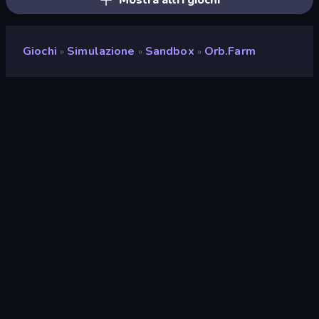
Mostra altri giochi
Giochi
Simulazione
Sandbox
Orb.Farm
»
»
»
Orb.Farm
Valutazione
9,0
(
negli ultimi 6 mesi
)
Rilasciato
marzo 2021
Motore di gioco
HTML5
Piattaforme
Browser (desktop, mobile,
tablet), App CrazyGames (iOS,
Android)
Orientamento
Panoramica
Simulazione
308
Sandbox
23