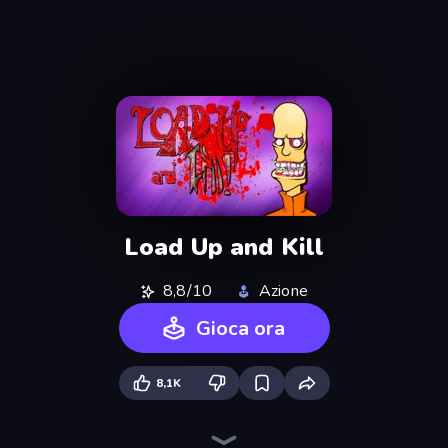
Load Up and Kill
8,8/10
Azione
Gioca ora
8,1K