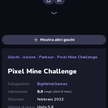
Bloxd.io
Ragdoll Archers
EvoWars.io
Piece of Cake: Merge and Bake
Veck.io
Racing Limits
Traffic Rider
Mahjongg Solitaire
Screw Out: Bolts and Nuts
Words of Wonders
Piles of Mahjong
Designville: Merge & Design
Miniblox
Space Waves
Stickman Clash
SkillWarz
Fortzone Battle Royale
Arrow Escape
Mostra altri giochi
Giochi
Azione
Parkour
Pixel Mine Challenge
»
»
»
Pixel Mine Challenge
Sviluppatore
BigMetalGames
Valutazione
8,9
(
negli ultimi 6 mesi
)
Rilasciato
febbraio 2022
Motore di gioco
Unity 5.6