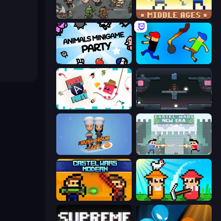
MiniBattles
Castle Wars: Middle Ages
Animals Minigame Party
Mini-Caps: Bombs
Press A to Party
Arena
Rush Hour Cafe
Castle Wars: New Era
Castle Wars: Modern
Farmer Challenge Party