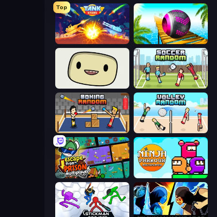
Top
Tank Stars
Rolling Balls Sea Race
SuperWEIRD
Soccer Random
Boxing Random
Volley Random
Escape From Prison Multiplayer
Ninja Parkour Multiplayer