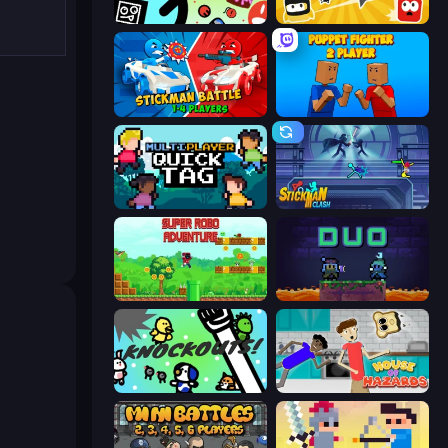
The Epic Party
Squish
Stickman battle 1-4 Players
Puppet Fighter 2 Player
Multiplayer Quick Tag
Stickman Clash
Super Robo - Adventure
Duo
KNOCKOUTS!
House of Hazards