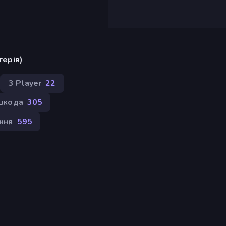
терів)
3 Player
22
шкода
305
ння
595