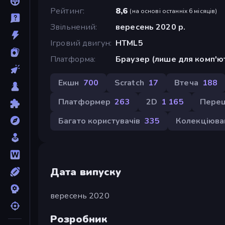
Рейтинг
8,6
(
на основі останніх 6 місяців
)
Звільнений
вересень 2020 р.
Ігровий двигун
HTML5
Платформа
Браузер (лише для комп'ю
Екшн
700
Scratch
17
Втеча
188
Платформер
263
2D
1 165
Пере
Багато користувачів
335
Колекціюва
Дата випуску
вересень 2020
Розробник