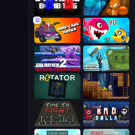
Supreme Bomb Tag
Drunken Boxing
Mini-Caps: Arena
Fish Eat Getting Big
Gun Mayhem 2
Getaway Shootout
Rotator
Miners' Adventure
Time to Fight
Bad Dolls