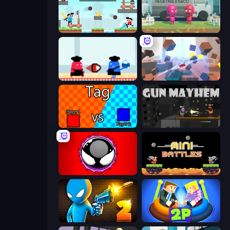
Castle Wars
Root Vegetables & Co
Clash of Cakes
Cubic Rush
2 Player Tag
Gun Mayhem
Splatmans
12 MiniBattles
Drunken Duel 2
Ragdoll Arena 2 Player