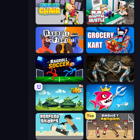
Push My Chair
Hospital Hustle
Ragdoll Fight
Grocery Kart
Ragdoll Soccer 2 Players
Striker Dummies
Tank Wars
Fish Stab Getting Big
Top
Rooftop Snipers
Basket Random