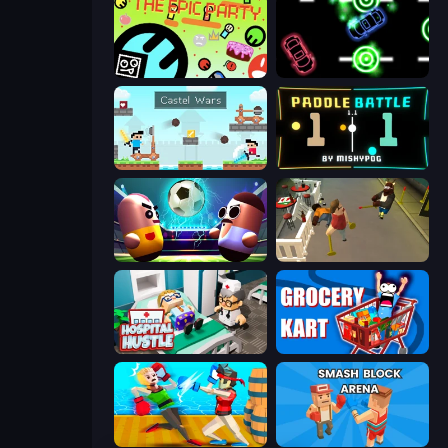
The Epic Party
Glowit - Two Players
Castle Wars
Paddle Battle
Pill Soccer
Drunk-Fu: Wasted Masters
Hospital Hustle
Grocery Kart
Funny Ragdoll Wrestlers
Smash Block Arena