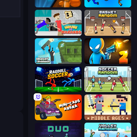
Drunken Boxing
Mini-Caps: Bombs
House of Hazards
Basket Random
Getaway Shootout
Drunken Duel 2
Ragdoll Soccer 2 Players
Soccer Random
Mini-Caps: Arena
Castle Wars: Middle Ages