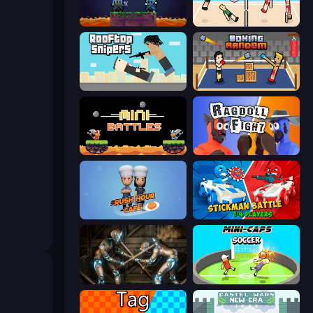
Duo
Volley Random
Rooftop Snipers
Boxing Random
12 MiniBattles
Ragdoll Fight
Rush Hour Cafe
Stickman battle 1-4 Players
Striker Dummies
Mini-Caps: Soccer