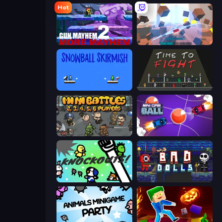
Hot
Gun Mayhem 2
Cubic Rush
Snowball Skirmish
Time to Fight
MiniBattles
Mini Car Ball
KNOCKOUTS!
Bad Dolls