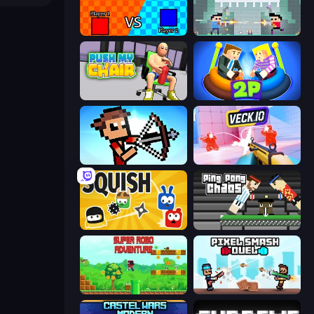
2 Player Tag
Castle Wars: New Era
Push My Chair
Ragdoll Arena 2 Player
Stick Archers Battle
Veck.io
Squish
Ping Pong Chaos
Super Robo - Adventure
Pixel Smash Duel