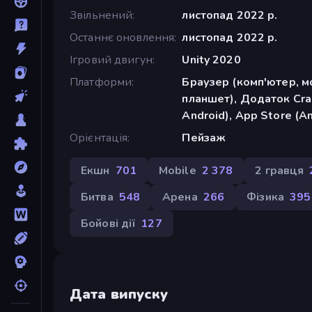
Звільнений
листопад 2022 р.
Останнє оновлення
листопад 2022 р.
Ігровий двигун
Unity 2020
Платформи
Браузер (комп'ютер, м
планшет), Додаток Cra
Android), App Store (A
Орієнтація
Пейзаж
Екшн
701
Mobile
2 378
2 гравця
Битва
548
Арена
266
Фізика
395
Бойові дії
127
Дата випуску