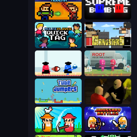
Castle Wars: Modern
Supreme Bomb Tag
Multiplayer Quick Tag
Gangsters
Clash of Cakes
Root Vegetables & Co
Tube Jumpers
Kuja
Farmer Challenge Party
Janissary Battles