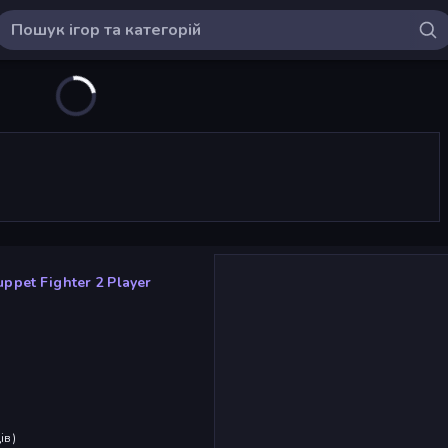
uppet Fighter 2 Player
ів
)