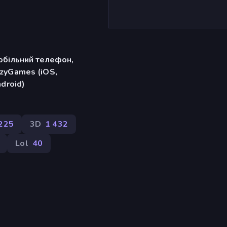
обільний телефон,
zyGames (iOS,
ndroid)
225
3D
1 432
Lol
40