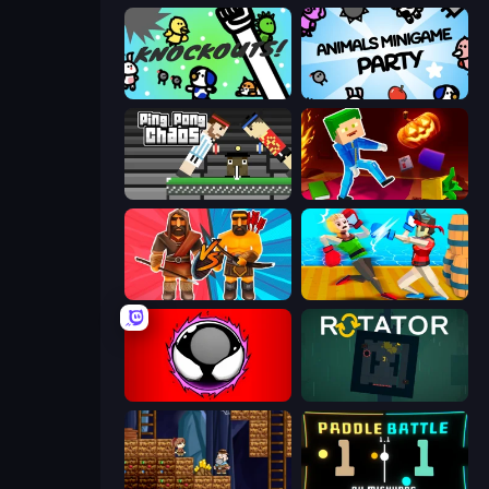
KNOCKOUTS!
Animals Minigame Party
Ping Pong Chaos
Balanced Running
Medieval Battle 2P
Funny Ragdoll Wrestlers
Splatmans
Rotator