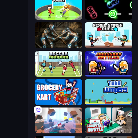
Mini-Caps: Soccer
Glowit - Two Players
Striker Dummies
Pixel Smash Duel
Soccer Random
Janissary Battles
Grocery Kart
Tube Jumpers
Cubic Rush
Hospital Hustle