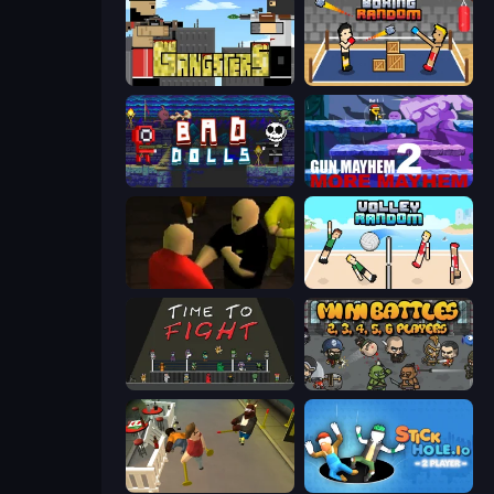
Gangsters
Boxing Random
Bad Dolls
Gun Mayhem 2
Kuja
Volley Random
Time to Fight
MiniBattles
Drunk-Fu: Wasted Masters
Stickhole.io