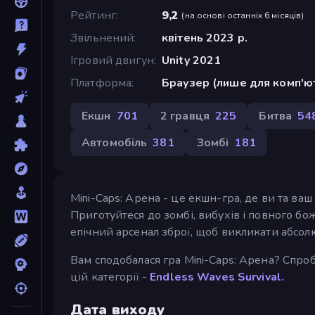
Рейтинг
9,2
(
на основі останніх 6 місяців
)
Звільнений
квітень 2023 р.
Ігровий двигун
Unity 2021
Платформа
Браузер (лише для комп'ю
Екшн
701
2 гравця
225
Битва
54
Автомобіль
381
Зомбі
181
Mini-Caps: Арена - це екшн-гра, де ви та ва
Приготуйтеся до зомбі, вибухів і повного б
епічний арсенал зброї, щоб викликати абсолю
Вам сподобалася гра Mini-Caps: Арена? Спро
цій категорії -
Endless Waves Survival.
Дата виходу