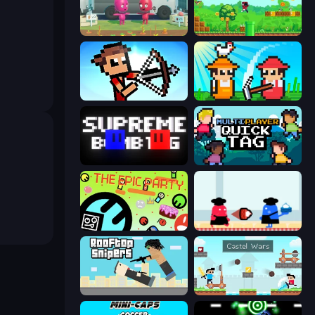
Root Vegetables & Co
Super Robo - Adventure
Stick Archers Battle
Farmer Challenge Party
Supreme Bomb Tag
Multiplayer Quick Tag
The Epic Party
Clash of Cakes
Rooftop Snipers
Castle Wars