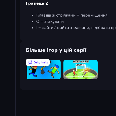
Гравець 2
Клавіші зі стрілками = переміщення
O = атакувати
I = зайти / вийти з машини, підібрати 
Більше ігор у цій серії
Originals
Mini-Caps: Bombs
Mini-Caps: Soccer