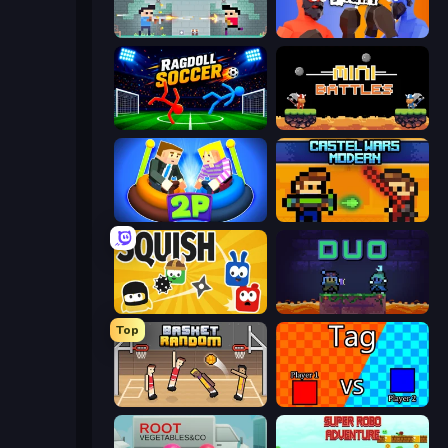
Castle Wars: New Era
Ragdoll Fight
Ragdoll Soccer 2 Players
12 MiniBattles
Ragdoll Arena 2 Player
Castle Wars: Modern
Squish
Duo
Top
Basket Random
2 Player Tag