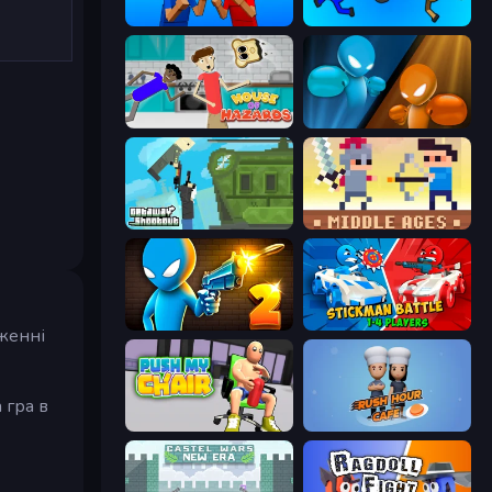
Puppet Fighter 2 Player
Mini-Caps: Bombs
House of Hazards
Drunken Boxing
Getaway Shootout
Castle Wars: Middle Ages
Drunken Duel 2
Stickman battle 1-4 Players
дженні
 гра в
Push My Chair
Rush Hour Cafe