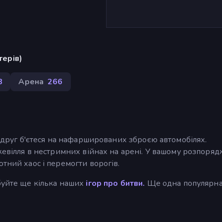
терів)
8
Арена
266
ш друг б'єтеся на нафаршированих зброєю автомобілях.
ожевілля в нестримних війнах на арені. У вашому розпоря
тний хаос і перемогти ворогів.
буйте ще кілька наших
ігор про битви.
Ще одна популярна