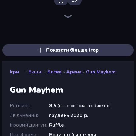
Bloxd.io
Ragdoll Archers
EvoWars.io
Veck.io
Piece of Cake: Merge and Bake
Racing Limits
Traffic Rider
Mahjongg Solitaire
Screw Out: Bolts and Nuts
Words of Wonders
Piles of Mahjong
Designville: Merge & Design
Miniblox
Space Waves
Stickman Clash
SkillWarz
Fortzone Battle Royale
Arrow Escape
Показати більше ігор
Ігри
Екшн
Битва
Арена
Gun Mayhem
»
»
»
»
Gun Mayhem
Рейтинг
8,5
(
на основі останніх 6 місяців
)
Звільнений
грудень 2020 р.
Ігровий двигун
Ruffle
Платформа
Браузер (лише для