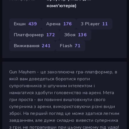
комп'ютерів)
Екшн
439
Арена
176
3 Player
11
Платформер
172
Збоя
136
Виживання
241
Flash
71
Gun Mayhem - це захоплююча гра-платформер, в
якій вам доведеться боротися проти
супротивників зі штучним інтелектом і
намагатися здобути головенство на арені. Мета
гри проста - ви повинні виштовхнути свого
суперника з арени, використовуючи різні види
зброї. На перший погляд це може здатися легким
завданням, але дуже складно вивести суперника
з гри, не потрапивши при цьому самому під удар!