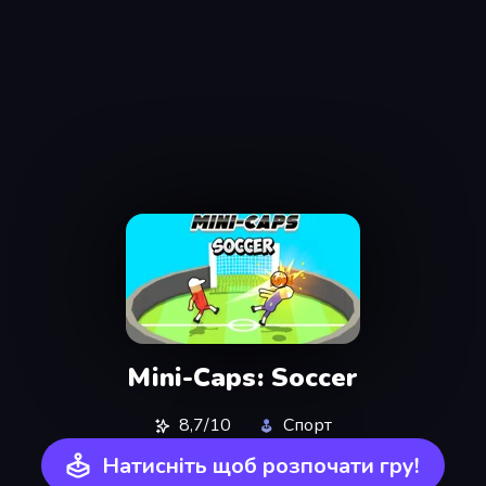
Mini-Caps: Soccer
8,7/10
Спорт
Натисніть щоб розпочати гру!