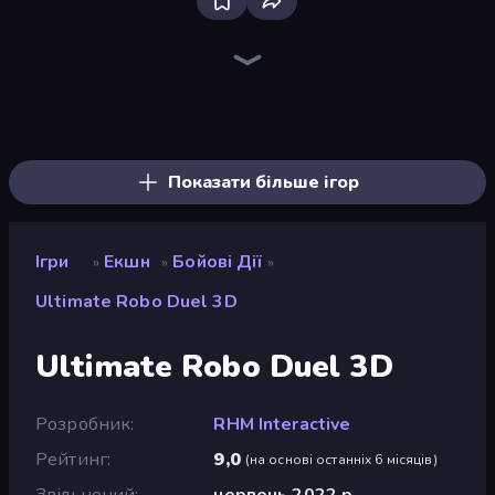
Fortzone Battle Royale
Throw a Lucky Block
Mr. Dude: Online Multiverse Challenge
Stickman Clash
Stickman Rebirth
Brainrot Arena Online
Stickman Kombat 2D
Stickman Project
Getaway Shootout
Obby: Ragdoll Boxing
Puppet Fighter 2 Player
99 Nights (Bloxd.io)
Kick Loser
Obby: +1 to Spaceflight Altitude
Bubble Gum Simulator
Heli Military Base
Iron Legion
Playground
Показати більше ігор
Ігри
Екшн
Бойові Дії
»
»
»
Ultimate Robo Duel 3D
Ultimate Robo Duel 3D
Розробник
RHM Interactive
Рейтинг
9,0
(
на основі останніх 6 місяців
)
Звільнений
червень 2022 р.