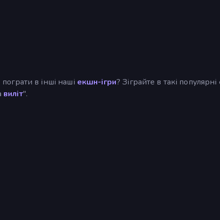
е пограти в інші наші
екшн-ігри
? Зіграйте в такі популярні
а
виліт
".