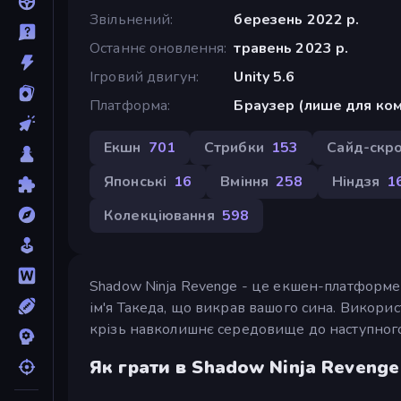
Звільнений
березень 2022 р.
Останнє оновлення
травень 2023 р.
Ігровий двигун
Unity 5.6
Платформа
Браузер (лише для ком
Екшн
701
Стрибки
153
Сайд-скр
Японські
16
Вміння
258
Ніндзя
1
Колекціювання
598
Shadow Ninja Revenge - це екшен-платформер,
ім'я Такеда, що викрав вашого сина. Викорис
крізь навколишнє середовище до наступного
Як грати в Shadow Ninja Revenge