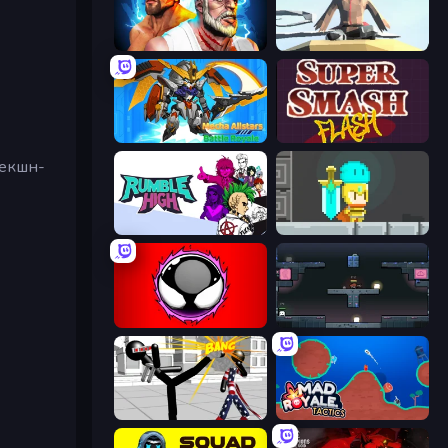
Fighter Legends Duo
The Legendary Assassin Ninja KAL
Mecha Allstars Battle Royale
Super Smash Flash
 екшн-
Rumble High
Radiance Hearts
Splatmans
Arena
Stickman Fighting 3D
Mad Royale Tactics