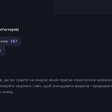
п'ютерів)
олер
187
6
 де ви граєте за ніндзя, який прагне помститися чоловіко
товуйте сюрікен і меч, щоб знищувати ворогів і прориват
 етапу.