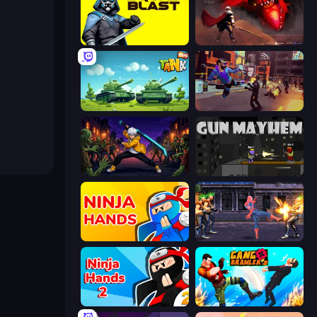
SquadBlast
Champions of The Void: Paladin
Tank Wars
Cyber Rage: Retribution
Sword Master: Shadow Hunter
Gun Mayhem
Ninja Hands
Spider Hero Street Fight
Ninja Hands 2
Gang Brawlers