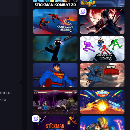
Stickman Kombat 2D
Stickman Clash
Stickman Rebirth
Samurai's Shadow
Stickman Weapon Master
Stickman Project
Injustice Gods Among Us
Auto Ninja
ві на
ися
Mortal Kombat Karnage
Tank Stars