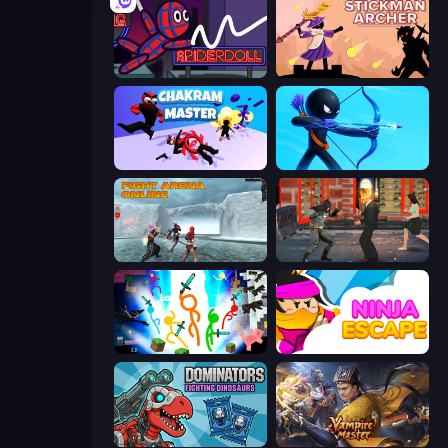
SpiderDoll
Stickman Archer: The Wizard Hero
Chakram Master
Archers Random
Fight Arena Online
Bat Hero: Immortal Legend Crime Fighter
Stickman Epic
Ninja Escape
Dominators: Fighting Dinosaurs
Vampire Master