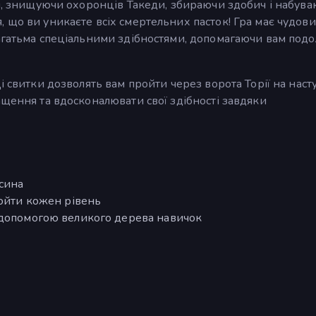
чі, знищуючи охоронців Такеди, збираючи здобич і набув
 що ви уникаєте всіх смертельних пасток! Гра має чудов
агатьма спеціальними здібностями, допомагаючи вам подо
і свитки дозволять вам пройти через ворота Торії на нас
ащення та вдосконалювати свої здібності завдяки
 сина
ройти кожен рівень
 допомогою великого дерева навичок