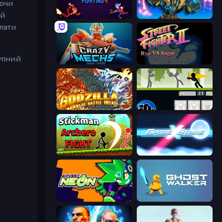
аючи
ий
Stickman Fighting: Super War
Ultimate Robo Duel 3D
лати
тупний
Crazy Mechs
Street Fighter 2
Godzilla Daikaiju Battle Royale
Stickman Fighter: Mega Brawl
Stickman Archero Fight
Cross Strike
Advent NEON
Ghost Walker