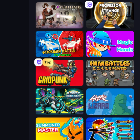
Overtitans: Destroyers of Worlds
Professor Strange
Stickman battle 1-4 Players
Magic Hands
Top
Gridpunk - 3v3 Battle Royale
MiniBattles
Robot Police Iron Panther
Laser Lizard