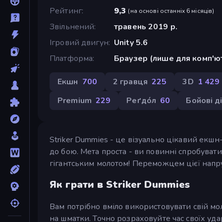
Рейтинг
9,3
(
на основі останніх 6 місяців
)
Звільнений
травень 2019 р.
Ігровий двигун
Unity 5.6
Платформа
Браузер (лише для комп'ю
Екшн
700
2 гравця
225
3D
1 429
Premium
229
Реґдо́л
60
Бойові ді
Striker Dummies - це візуально цікавий екш
до бою. Мета проста - ви повинні спробуват
гігантським молотом! Переможцем цієї напру
Як грати в Striker Dummies
Вам потрібно вміло використовувати свій мо
на шматки. Точно розраховуйте час своїх уда