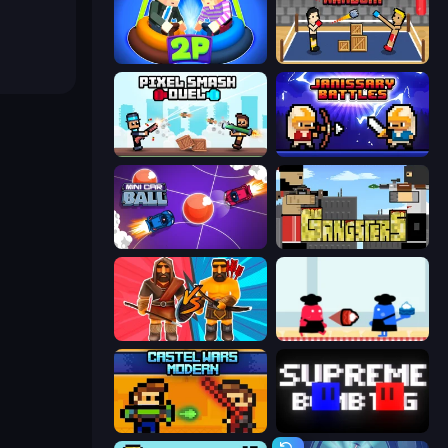
Ragdoll Arena 2 Player
Boxing Random
Pixel Smash Duel
Janissary Battles
Mini Car Ball
Gangsters
Medieval Battle 2P
Clash of Cakes
Castle Wars: Modern
Supreme Bomb Tag