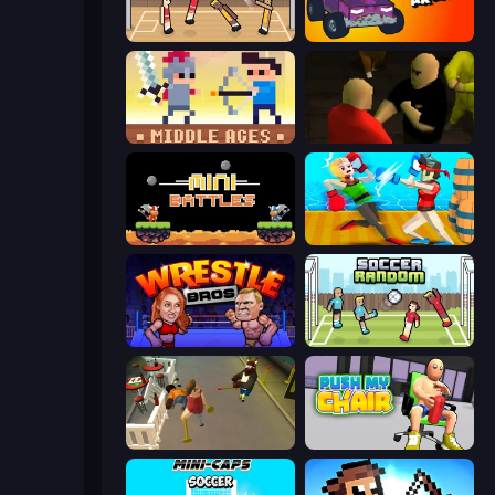
Basket Random
Mini-Caps: Arena
Castle Wars: Middle Ages
Kuja
12 MiniBattles
Funny Ragdoll Wrestlers
Wrestle Bros
Soccer Random
Drunk-Fu: Wasted Masters
Push My Chair