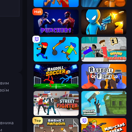
Puppet Fighter 2 Player
Drunken Boxing
Hot
Punchers
Drunken Duel 2
Mini-Caps: Bombs
House of Hazards
овим
Ragdoll Soccer 2 Players
Ragdoll Fight
воїм
Street Fighter Simulator
Getaway Shootout
Top
ивника
и