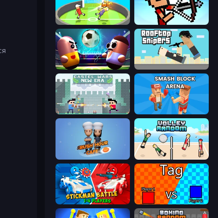
Mini-Caps: Soccer
Stick Archers Battle
ся
Pill Soccer
Rooftop Snipers
Castle Wars: New Era
Smash Block Arena
Rush Hour Cafe
Volley Random
Stickman battle 1-4 Players
2 Player Tag