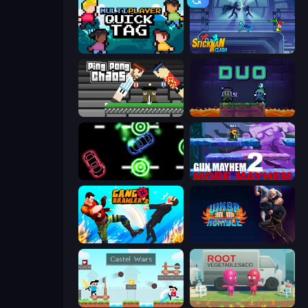
Multiplayer Quick Tag
Stickman Clash
Ping Pong Chaos
Duo
Glowit - Two Players
Gun Mayhem 2
Gang Brawlers
WKSP Rumble
Castle Wars
Root Vegetables & Co