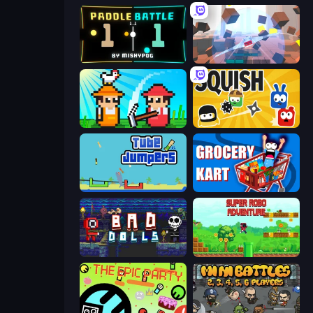
Paddle Battle
Cubic Rush
Farmer Challenge Party
Squish
Tube Jumpers
Grocery Kart
Bad Dolls
Super Robo - Adventure