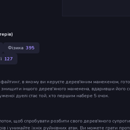
терів)
Фізика
395
ї
127
н-файтинг, в якому ви керуєте дерев'яним манекеном, гот
и знищити іншого дерев'яного манекена, вдаривши його с
женої дуелі стає той, хто першим набере 5 очок.
лоток, щоб спробувати розбити свого дерев'яного супрот
рів і уникайте їхніх руйнівних атак. Ви можете грати прот