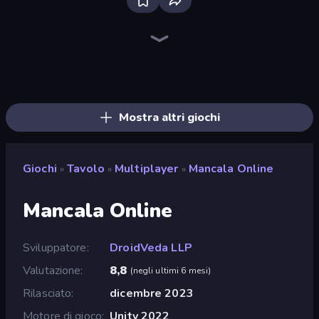
Ludo King
Scacchi Gratis
Ludo Club
Disk Strike: Carrom Challenge
Scacchi Online Multigiocatore
Master Chess
Sweety Ludo
English Checkers Free
Tris
Ludo Legend
Ludo Hero
Ludo Star League
Table Tower Online
Snakes and Ladders
Chess Master
Russian Checkers Free
4x4 Chess: Last Man Stand
Mancala Classic
Mostra altri giochi
Giochi
Tavolo
Multiplayer
Mancala Online
»
»
»
Mancala Online
Sviluppatore
DroidVeda LLP
Valutazione
8,8
(
negli ultimi 6 mesi
)
Rilasciato
dicembre 2023
Motore di gioco
Unity 2022