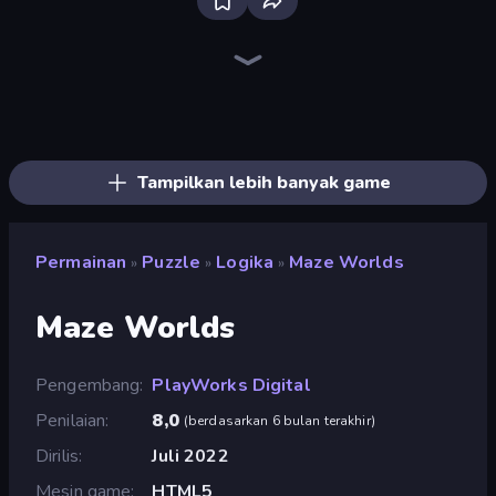
Bloxd.io
Ragdoll Archers
EvoWars.io
Veck.io
Piece of Cake: Merge and Bake
Racing Limits
Traffic Rider
Mahjongg Solitaire
Screw Out: Bolts and Nuts
Words of Wonders
Piles of Mahjong
Designville: Merge & Design
Miniblox
Space Waves
Stickman Clash
SkillWarz
Fortzone Battle Royale
Arrow Escape
Tampilkan lebih banyak game
Permainan
Puzzle
Logika
Maze Worlds
»
»
»
Maze Worlds
Pengembang
PlayWorks Digital
Penilaian
8,0
(
berdasarkan 6 bulan terakhir
)
Dirilis
Juli 2022
Mesin game
HTML5