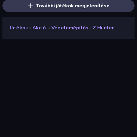
További játékok megjelenítése
Játékok
Akció
Védelemépítős
Z Hunter
»
»
»
Z Hunter
Fejlesztő
MetOnR
Értékelés
9,0
(
az elmúlt 6 hónap alapján
)
Megjelent
2024. május
Utolsó frissítés
2025. október
Játékmotor
Unity 6
Platformok
Böngésző (asztali számítógép,
mobil, tablet), CrazyGames
alkalmazás (iOS, Android), App
Store (iOS, Android)